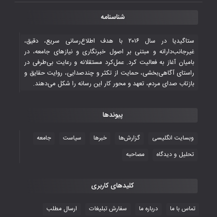
قهرمانی شیران خراسان با طعم شیرین تحقیر
شناسنامه
تاریخی ایران
۳۰ October ۲۰۲۵
ستاگیدیا در سال ۲۰۱۶ با هدف اطلاع‌رسانی سریع، دقیق،
غیرجانب‌دارانه و مبتنی بر اصول خبرنگاری و نیازهای جامعه، در
بامیان آغاز به فعالیت کرد. عمل‌کرد مستقلانه و رعایت بی‌طرفی در
جوانان فوتسالیست کشور با گلباران تایلند به
راستای آگاهی‌بخشی، حمایت از تکثر و چندصدایی، روایت حقایق و
فینال رفتند
بازتاب صدای مردم، تعهد و محور کار این رسانه را شکل می‌دهند.
۲۸ October ۲۰۲۵
پیوندها
با شکست چین، فوتسال‌بازان جوان
افغانستان به نیمه نهایی رسیدند
وبسایت انگلیسی
گزارش‌ها
خبرها
سیاست
جامعه
۲۶ October ۲۰۲۵
تحلیل و دیدگاه
مصاحبه
کلیدهای کاربری
تماس با ما
درباره ما
سفارش تبلیغات
ارسال مطلب