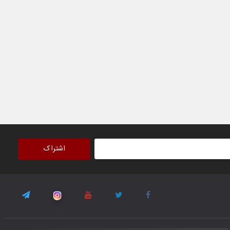
۳۰ October ۲۰۲۵
جوانان فوتسالیست کشور با گلباران تایلند به
فینال رفتند
۲۸ October ۲۰۲۵
با شکست چین، فوتسال‌بازان جوان
افغانستان به نیمه نهایی رسیدند
۲۶ October ۲۰۲۵
اشتراک