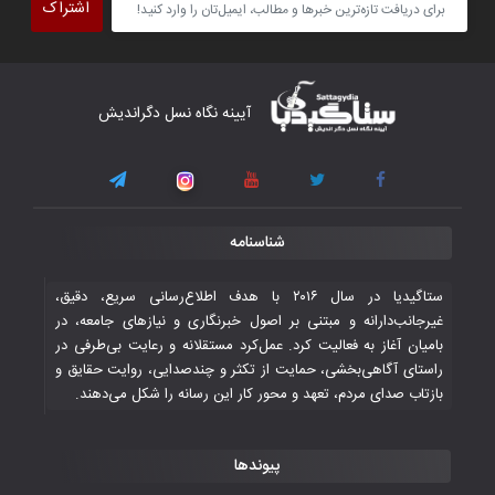
اشتراک
برداشت
۴ November ۲۰۲۵
کار دشوار تیم ملی فوتسال افغانستان در
آیینه نگاه نسل دگراندیش
گروه مرگ بازی‌های همبستگی کشورهای
اسلامی
۳ November ۲۰۲۵
قهرمانی شیران خراسان با طعم شیرین تحقیر
شناسنامه
تاریخی ایران
۳۰ October ۲۰۲۵
ستاگیدیا در سال ۲۰۱۶ با هدف اطلاع‌رسانی سریع، دقیق،
غیرجانب‌دارانه و مبتنی بر اصول خبرنگاری و نیازهای جامعه، در
بامیان آغاز به فعالیت کرد. عمل‌کرد مستقلانه و رعایت بی‌طرفی در
جوانان فوتسالیست کشور با گلباران تایلند به
راستای آگاهی‌بخشی، حمایت از تکثر و چندصدایی، روایت حقایق و
فینال رفتند
بازتاب صدای مردم، تعهد و محور کار این رسانه را شکل می‌دهند.
۲۸ October ۲۰۲۵
پیوندها
با شکست چین، فوتسال‌بازان جوان