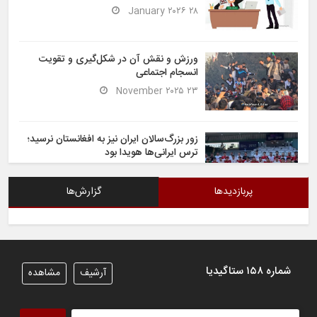
۲۸ January ۲۰۲۶
ورزش و نقش آن در شکل‌گیری و تقویت
انسجام اجتماعی
۲۳ November ۲۰۲۵
زور بزرگ‌سالان ایران نیز به افغانستان نرسید؛
ترس ایرانی‌ها هویدا بود
۶ November ۲۰۲۵
پربازدیدها
گزارش‌ها
شیران خراسان تساوی ارزشمندی را در برابر
ایران کسب کردند
۶ November ۲۰۲۵
شماره ۱۵۸ ستاگیدیا
آرشیف
مشاهده
تیم ملی فوتسال افغانستان گام اول را با
پیروزی قاطع در برابر تاجیکستان محکم