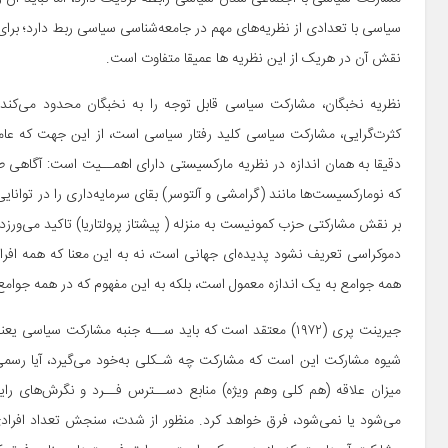
سیاسی با تعدادی از نظریه‌های مهم در جامعه‌شناسی سیاسی ربط دارد؛ برای
نقش آن در هریک از این نظریه ها عمیقا متفاوت است.
نظریه نخبگان، مشارکت سیاسی قابل توجه را به نخبگان محدود می‌کند و 
کثرت‌گرایی، مشارکت سیاسی کلید رفتار سیاسی است، از این جهت که ع
دقیقا به همان اندازه در نظریه مارکسیستی دارای اهمــیت است: آگاهی طـ
که نومارکسیست‌ها مانند (گرامشی و آلتوسر) بقای سرمایه‌داری را در توانای
بر نقش مشارکتی حزب کمونیست به منزله ( پیشتاز پرولتاریا) تاکید می‌ورز
دموکراسی تعریف نشود پدیده‌ای جهانی است، نه به این معنا که همه افراد 
همه جوامع به یک اندازه معمول است، بلکه به این مفهوم که در همه جوامع یافت می
جیرینت پری (۱۹۷۲) معتقد است که باید ســه جنبه مشارکت س
شیوه مشارکت این است که مشارکت چه شـکلی به‌خود می‌گیرد، آیا رسمی
میزان علاقه (هم کلی وهم ویژه) منابع دســترس فــرد و نگرش‌های رای
می‌شود یا نمی‌شود، فرق خواهد کرد. منظور از شدت، سنجش تعداد افراد