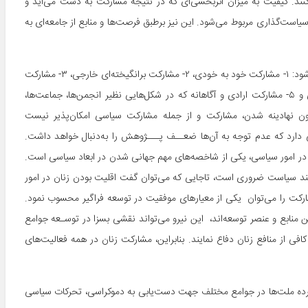
ند. کیفیت به میزان اثربخشی‌ای که در نتیجه مشارکت به دست می‌آید و
یاست‌گذاری مربوط می‌شود. این نیز برطبق فرصت‌ها و منابع از جامعه‌ای به
اما مشارکت سیاسی، از دیدگاه ساموئل هانتینگتون، به پنج گونه تقسیم می‌شود: ۱- مشارکت خود به خودی، ۲- مشارکت برانگیخته‌ای خارجی، ۳- مشارکت
تحصیلی درون‌زا، ۴- مشارکت سنتی ریشه‌دار معیشتی، جمعیتی، اقتصادی و ۵- مشارکت ارادی و آگاهانه که در شکل‌هایی نظیر انجمن‌ها، جماعت‌ها،
ه بدون نهادینه شدن، مشارکت و از جمله مشارکت سیاسی امکان‌پذیر نیست
عاد گوناگونی دارد که عدم توجه به آن‌ها ضعــف پـــژوهش را به‌دنبال خواهد داشت.
ان در امور سیاسی، یکی از شاخصه‌های مهم جهانی شدن در ابعاد سیاسی است.
نند سیاست ضروری است، تاجایی که می‌توان گفت اقلیت بودن زنان در امور
ارکت را می‌توان یکی از معیارهای موفقیت در توسعه فراگیر محسوب نمود.
ن منابع و عنصر توسعه‌اند، این نیرو می‌تواند نقشی بسزا در توسـعه جوامع
افی از منافع زنان دفاع نمایند. بنابراین، مشارکت زنان در همه فعالیت‌های
ترده ملت‌ها در جوامع مختلف جهت دست‌یابی به دموکراسی، تحرکات سیاسی