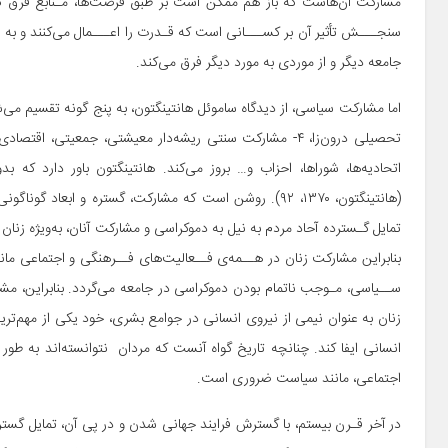
مشارکت آن‌هاست که باز هم ممکن است بر طبق فرصت‌ها، مـنابع فرق کن
سنجـــش تأثیر آن بر کســـانی است که قـدرت را اعـــمال می‌کنند و به س
جامعه دیگر و از موردی به مورد دیگر فرق می‌کند.
اتحادیه‌ها، شوراها، احزاب و… بروز می‌کند. هانتینگتون باور دارد ک
(هانتینگتون، ۱۳۷۰، ۹۲). روشن است که مشارکت، گستره و اب
تمایل گـسترده آحاد مردم به نیل به دموکراسی و مشارکت آنان، به‌ویژه زن
بنابراین مشارکت زنان در هــمه‌ی فــعالیت‌های فــرهنگی و اجتماعی ما
ســیاسی، مـوجب ناتمام بودن دموکراسی در جامعه می‌گردد. بنابراین، مش
زنان به عنوان نیمی از نیروی انسانی در جوامع بشری، خود یکی از مهم‌تری
انسانی ایفا کند. چنانچه تاریخ گواه آنست که مردان نتوانسته‌اند به طور ک
اجتماعی، مانند سیاست ضروری است.
در آخر قـرن بیستم، با گسترش فرایند جهانی شدن و در پی آن، تمایل گس