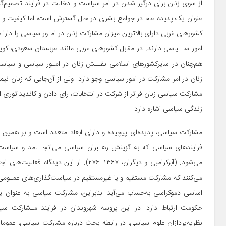
از سوی زنان برای درگیر شدن در امر سیاست و دخالت در فرایند تصمیم‌
عنوان یک پدیده عام در جوامع بشری در حال گسترش است، اما کیفیت و ک
کشورهای غربی دارای بالاترین میزان مشارکت زنان در امـور سیاسی را دارا
امور ســیاسی دارند. در مقابل کشورهای عربی مانند عربستان سعودی، کویت
هم‌چنان در سایرکشورهای اسلامی نقــش زنان در امـور سیاسی و سیاست
زنان در امر مشارکت در امور سیاسی وجو دارد. ولی از آن‌جایی که زنان نی
مشارکت سیاسی زنان فراتر از شرکت در انتخابات، رای دادن و کاندیداتوری 
زندگی سیاسی اشاره دارد.
مشارکت سیاسی، پدیده‌ای پیچیده و دارای ابعاد متعدد است و بر همین ا
فرایندهای سیاسی که به گزینش رهـبران سیاسی می‌انجــامد و سیاست ع
می‌شود. (آبرکرامبی و دیگران، ۱۳۶۷: ۲۷۶). 
می‌کنند که مشارکت مستقیم و یا غیرمستقیم در سیاست‌گذاری‌های عمـومی و
حکومت ارتباط دارد. در این پروسه شهروندان در فرایند مـشارکت سیا
نظریه‌پردازان علوم سیاسی، در رابطه بحث درباره مشارکت سیاسی، عموما ب