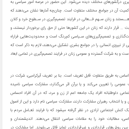
گیری درکشورهای مختلف دیده می‌شود. این حضور در عرصه امور سیاسی به
میت آن در جوامع مختلف متفاوت است. چنان‌چه آمارها نشان می‌دهند که
 هــستند و زنان سـهم فــعالی در فرایند تصمیم‌گیری در سـطوح خرد و کلان
 … قرار دارند که زنان در این کشورها حتی از حق رای برخوردار نیستند، و
‌گذاری و تصمیم‌گیری‌های سـیاسی کم‌رنگ است و محدودیت‌هایی فراراه
می از نیروی انسانی را در جوامع بشری تشکیل می‌دهند، لازم به ذکر است که
است و به شرکت گسترده و عمومی زنان در فرایند تصمیم‌گیری در تمامی ابعاد
ساس به طریق متفاوت قابل تعریف است. بنا بر تعریف آبرکرامبی، شرکت در
مومی را تعیین می‌کند و یا برآن اثر می‌گذارد، مشارکت سیاسی نامیده
از این دیدگاه فعالیت‌های اجتماعی دلوطلبانه افراد یک جامعه اعم از زن و مرد، که در آن افراد احساس
 یا انتخاب رهبران مشارکت دارند، مشارکت سیاسی نام دارد و این از اصول
اساسی دموکراسی به‌حساب می‌آید. بنابراین، مشارکت سیاسی به عنوان یک کنش اجتماعی ارادی در نظر گرفته می‎شود که با فرایند تعـامل مردم با
سی، مطالبات خود را به مقامات سیاسی انتقال می‌دهند. اندیشمندان و
ین روش‌های قراردادی و غیرقراردادی تمایز قائل می‌شوند. اما مشارکت در