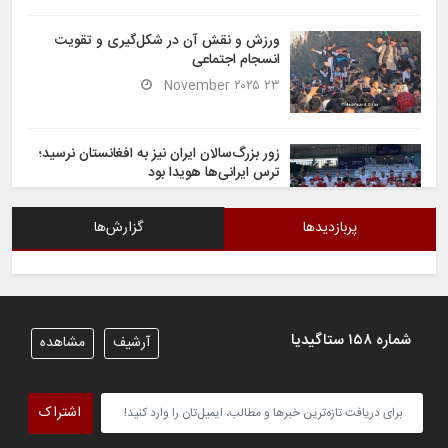
ورزش و نقش آن در شکل‌گیری و تقویت
انسجام اجتماعی
۲۳ November ۲۰۲۵
زور بزرگ‌سالان ایران نیز به افغانستان نرسید؛
ترس ایرانی‌ها هویدا بود
۶ November ۲۰۲۵
پربازدیدها
گزارش‌ها
شیران خراسان تساوی ارزشمندی را در برابر
ایران کسب کردند
۶ November ۲۰۲۵
شماره ۱۵۸ ستاگیدیا
آرشیف
مشاهده
تیم ملی فوتسال افغانستان گام اول را با
پیروزی قاطع در برابر تاجیکستان محکم
اشتراک
برداشت
۴ November ۲۰۲۵