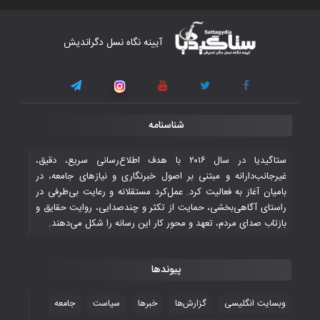
کار دشوار تیم ملی فوتسال افغانستان در
آیینه نگاه نسل دگراندیش
گروه مرگ بازی‌های همبستگی کشورهای
اسلامی
۳ November ۲۰۲۵
قهرمانی شیران خراسان با طعم شیرین تحقیر
شناسنامه
تاریخی ایران
۳۰ October ۲۰۲۵
ستاگیدیا در سال ۲۰۱۶ با هدف اطلاع‌رسانی سریع، دقیق،
غیرجانب‌دارانه و مبتنی بر اصول خبرنگاری و نیازهای جامعه، در
بامیان آغاز به فعالیت کرد. عمل‌کرد مستقلانه و رعایت بی‌طرفی در
جوانان فوتسالیست کشور با گلباران تایلند به
راستای آگاهی‌بخشی، حمایت از تکثر و چندصدایی، روایت حقایق و
فینال رفتند
بازتاب صدای مردم، تعهد و محور کار این رسانه را شکل می‌دهند.
۲۸ October ۲۰۲۵
پیوندها
با شکست چین، فوتسال‌بازان جوان
افغانستان به نیمه نهایی رسیدند
وبسایت انگلیسی
گزارش‌ها
خبرها
سیاست
جامعه
۲۶ October ۲۰۲۵