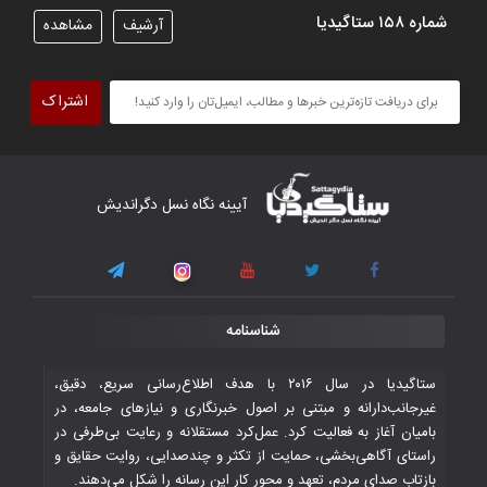
شماره ۱۵۸ ستاگیدیا
آرشیف
مشاهده
تیم ملی فوتسال افغانستان گام اول را با
پیروزی قاطع در برابر تاجیکستان محکم
اشتراک
برداشت
۴ November ۲۰۲۵
کار دشوار تیم ملی فوتسال افغانستان در
آیینه نگاه نسل دگراندیش
گروه مرگ بازی‌های همبستگی کشورهای
اسلامی
۳ November ۲۰۲۵
قهرمانی شیران خراسان با طعم شیرین تحقیر
شناسنامه
تاریخی ایران
۳۰ October ۲۰۲۵
ستاگیدیا در سال ۲۰۱۶ با هدف اطلاع‌رسانی سریع، دقیق،
غیرجانب‌دارانه و مبتنی بر اصول خبرنگاری و نیازهای جامعه، در
بامیان آغاز به فعالیت کرد. عمل‌کرد مستقلانه و رعایت بی‌طرفی در
جوانان فوتسالیست کشور با گلباران تایلند به
راستای آگاهی‌بخشی، حمایت از تکثر و چندصدایی، روایت حقایق و
فینال رفتند
بازتاب صدای مردم، تعهد و محور کار این رسانه را شکل می‌دهند.