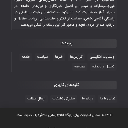
غیرجانب‌دارانه و مبتنی بر اصول خبرنگاری و نیازهای جامعه، در
بامیان آغاز به فعالیت کرد. عمل‌کرد مستقلانه و رعایت بی‌طرفی در
جوانان فوتسالیست کشور با گلباران تایلند به
راستای آگاهی‌بخشی، حمایت از تکثر و چندصدایی، روایت حقایق و
فینال رفتند
بازتاب صدای مردم، تعهد و محور کار این رسانه را شکل می‌دهند.
۲۸ October ۲۰۲۵
پیوندها
با شکست چین، فوتسال‌بازان جوان
افغانستان به نیمه نهایی رسیدند
وبسایت انگلیسی
گزارش‌ها
خبرها
سیاست
جامعه
۲۶ October ۲۰۲۵
تحلیل و دیدگاه
مصاحبه
کلیدهای کاربری
تماس با ما
درباره ما
سفارش تبلیغات
ارسال مطلب
© ۲۰۲۳ تمامی امتیازات برای پایگاه اطلاع‌رسانی ستاگیدیا محفوظ است.