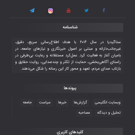
۳ November ۲۰۲۵
قهرمانی شیران خراسان با طعم شیرین تحقیر
شناسنامه
تاریخی ایران
۳۰ October ۲۰۲۵
ستاگیدیا در سال ۲۰۱۶ با هدف اطلاع‌رسانی سریع، دقیق،
غیرجانب‌دارانه و مبتنی بر اصول خبرنگاری و نیازهای جامعه، در
بامیان آغاز به فعالیت کرد. عمل‌کرد مستقلانه و رعایت بی‌طرفی در
جوانان فوتسالیست کشور با گلباران تایلند به
راستای آگاهی‌بخشی، حمایت از تکثر و چندصدایی، روایت حقایق و
فینال رفتند
بازتاب صدای مردم، تعهد و محور کار این رسانه را شکل می‌دهند.
۲۸ October ۲۰۲۵
پیوندها
با شکست چین، فوتسال‌بازان جوان
افغانستان به نیمه نهایی رسیدند
وبسایت انگلیسی
گزارش‌ها
خبرها
سیاست
جامعه
۲۶ October ۲۰۲۵
تحلیل و دیدگاه
مصاحبه
کلیدهای کاربری