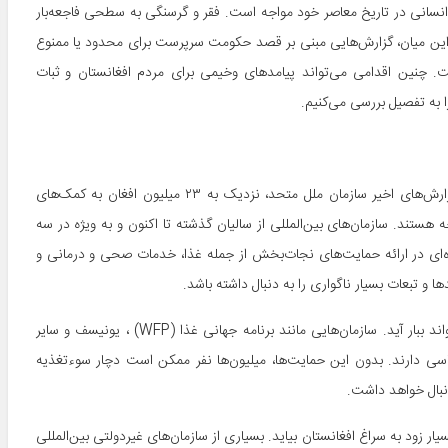
 انسانی در تاریخ معاصر خود مواجه است. فقر و گرسنگی به سطحی فاجعه‌بار
ر این میان، گزارش‌هایی مبنی بر قصد حکومت سرپرست برای محدود یا ممنوع
. چنین اقدامی می‌تواند پیامدهای وخیمی برای مردم افغانستان و ثبات
 به تفصیل بررسی می‌کنیم.
وابستگی افغانستان به کمک‌های بین‌المللی انکارناپذیر است. بر اساس گزارش‌های اخیر سازمان ملل متحد، نزدیک به ۲۳ میلیون افغان به کمک‌های
ا ناامنی حاد غذایی مواجه هستند. سازمان‌های بین‌المللی از سالیان گذشته تا اکنون و به ویژه در سه
ای در ارائه حمایت‌های نجات‌بخش از جمله غذا، خدمات صحی و درمانی و
ا و تبعات بسیار ناگواری را به دنبال داشته باشد.
افزایش گرسنگی و سوءتغذیه نخستین و مهمترین پیامدی است که می‌تواند ببار آید. سازمان‌هایی مانند برنامه جهانی غذا (WFP) ، یونیسف و سایر
ساسی دارند. بدون این حمایت‌ها، میلیون‌ها نفر ممکن است دچار سوءتغذیه
نبال خواهد داشت.
د به سراغ افغانستان بیاید. بسیاری از سازمان‌های غیردولتی بین‌المللی