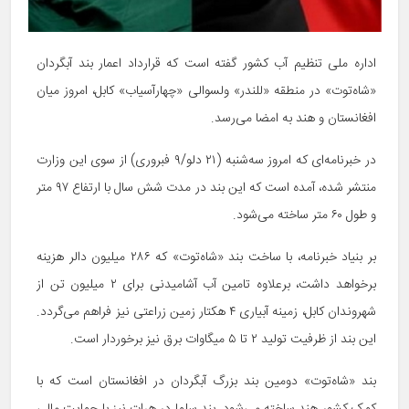
اداره ملی تنظیم آب کشور گفته است که قرارداد اعمار بند آبگردان
«شاه‌توت» در منطقه «للندر» ولسوالی «چهارآسیاب» کابل، امروز میان
افغانستان و هند به امضا می‌رسد.
در خبرنامه‌ای که امروز سه‌شنبه (۲۱ دلو/۹ فبروری) از سوی این وزارت
منتشر شده، آمده است که این بند در مدت شش سال با ارتفاع ۹۷ متر
و طول ۶۰ متر ساخته می‌شود.
بر بنیاد خبرنامه، با ساخت بند «شاه‌توت» که ۲۸۶ میلیون دالر هزینه
برخواهد داشت، برعلاوه تامین آب آشامیدنی برای ۲ میلیون تن از
شهروندان کابل، زمینه آبیاری ۴ هکتار زمین زراعتی نیز فراهم می‌گردد.
این بند از ظرفیت تولید ۲ تا ۵ میگاوات برق نیز برخوردار است.
بند «شاه‌توت» دومین بند بزرگ آبگردان در افغانستان است که با