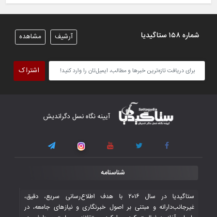
ایران کسب کردند
۶ November ۲۰۲۵
شماره ۱۵۸ ستاگیدیا
آرشیف
مشاهده
تیم ملی فوتسال افغانستان گام اول را با
پیروزی قاطع در برابر تاجیکستان محکم
اشتراک
برداشت
۴ November ۲۰۲۵
کار دشوار تیم ملی فوتسال افغانستان در
آیینه نگاه نسل دگراندیش
گروه مرگ بازی‌های همبستگی کشورهای
اسلامی
۳ November ۲۰۲۵
قهرمانی شیران خراسان با طعم شیرین تحقیر
شناسنامه
تاریخی ایران
۳۰ October ۲۰۲۵
ستاگیدیا در سال ۲۰۱۶ با هدف اطلاع‌رسانی سریع، دقیق،
غیرجانب‌دارانه و مبتنی بر اصول خبرنگاری و نیازهای جامعه، در