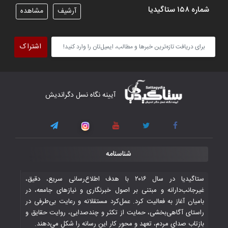
شماره ۱۵۸ ستاگیدیا
آرشیف
مشاهده
تیم ملی فوتسال افغانستان گام اول را با
پیروزی قاطع در برابر تاجیکستان محکم
اشتراک
برداشت
۴ November ۲۰۲۵
کار دشوار تیم ملی فوتسال افغانستان در
آیینه نگاه نسل دگراندیش
گروه مرگ بازی‌های همبستگی کشورهای
اسلامی
۳ November ۲۰۲۵
قهرمانی شیران خراسان با طعم شیرین تحقیر
شناسنامه
تاریخی ایران
۳۰ October ۲۰۲۵
ستاگیدیا در سال ۲۰۱۶ با هدف اطلاع‌رسانی سریع، دقیق،
غیرجانب‌دارانه و مبتنی بر اصول خبرنگاری و نیازهای جامعه، در
بامیان آغاز به فعالیت کرد. عمل‌کرد مستقلانه و رعایت بی‌طرفی در
جوانان فوتسالیست کشور با گلباران تایلند به
راستای آگاهی‌بخشی، حمایت از تکثر و چندصدایی، روایت حقایق و
فینال رفتند
بازتاب صدای مردم، تعهد و محور کار این رسانه را شکل می‌دهند.
۲۸ October ۲۰۲۵