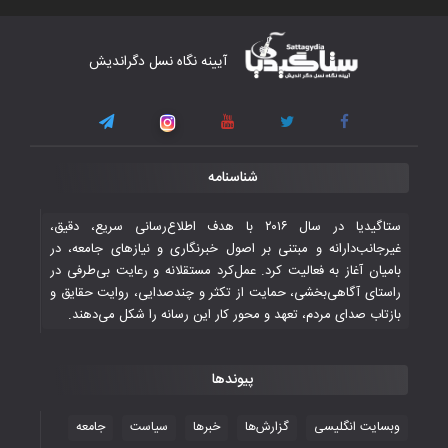
کار دشوار تیم ملی فوتسال افغانستان در
آیینه نگاه نسل دگراندیش
گروه مرگ بازی‌های همبستگی کشورهای
اسلامی
۳ November ۲۰۲۵
قهرمانی شیران خراسان با طعم شیرین تحقیر
شناسنامه
تاریخی ایران
۳۰ October ۲۰۲۵
ستاگیدیا در سال ۲۰۱۶ با هدف اطلاع‌رسانی سریع، دقیق،
غیرجانب‌دارانه و مبتنی بر اصول خبرنگاری و نیازهای جامعه، در
بامیان آغاز به فعالیت کرد. عمل‌کرد مستقلانه و رعایت بی‌طرفی در
جوانان فوتسالیست کشور با گلباران تایلند به
راستای آگاهی‌بخشی، حمایت از تکثر و چندصدایی، روایت حقایق و
فینال رفتند
بازتاب صدای مردم، تعهد و محور کار این رسانه را شکل می‌دهند.
۲۸ October ۲۰۲۵
پیوندها
با شکست چین، فوتسال‌بازان جوان
افغانستان به نیمه نهایی رسیدند
وبسایت انگلیسی
گزارش‌ها
خبرها
سیاست
جامعه
۲۶ October ۲۰۲۵