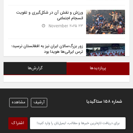
ورزش و نقش آن در شکل‌گیری و تقویت
انسجام اجتماعی
۲۳ November ۲۰۲۵
زور بزرگ‌سالان ایران نیز به افغانستان نرسید؛
ترس ایرانی‌ها هویدا بود
۶ November ۲۰۲۵
پربازدیدها
گزارش‌ها
شیران خراسان تساوی ارزشمندی را در برابر
ایران کسب کردند
۶ November ۲۰۲۵
شماره ۱۵۸ ستاگیدیا
آرشیف
مشاهده
تیم ملی فوتسال افغانستان گام اول را با
پیروزی قاطع در برابر تاجیکستان محکم
اشتراک
برداشت
۴ November ۲۰۲۵