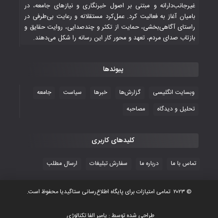
غیرجانب‌دارانه و مبتنی بر اصول خبرنگاری و نیازهای جامعه، در
بامیان آغاز به فعالیت کرد. عمل‌کرد مستقلانه و رعایت بی‌طرفی در
جوانان فوتسالیست کشور با گلباران تایلند به
راستای آگاهی‌بخشی، حمایت از تکثر و چندصدایی، روایت حقایق و
فینال رفتند
بازتاب صدای مردم، تعهد و محور کار این رسانه را شکل می‌دهند.
۲۸ October ۲۰۲۵
پیوندها
با شکست چین، فوتسال‌بازان جوان
افغانستان به نیمه نهایی رسیدند
وبسایت انگلیسی
گزارش‌ها
خبرها
سیاست
جامعه
۲۶ October ۲۰۲۵
تحلیل و دیدگاه
مصاحبه
کلیدهای کاربری
تماس با ما
درباره ما
سفارش تبلیغات
ارسال مطلب
© ۲۰۲۳ تمامی امتیازات برای پایگاه اطلاع‌رسانی ستاگیدیا محفوظ است.
طراحى شده توسط : پامیر الفا تكنالوژى