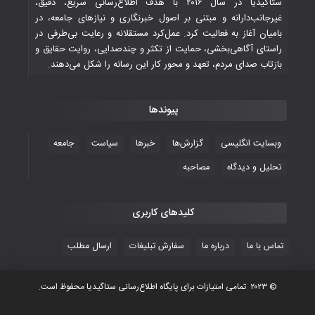
ستاگیدیا در سال ۲۰۱۶ با هدف اطلاع‌رسانی سریع، دقیق،
غیرجانب‌دارانه و مبتنی بر اصول خبرنگاری و نیازهای جامعه، در
بامیان آغاز به فعالیت کرد. عمل‌کرد مستقلانه و رعایت بی‌طرفی در
جوانان فوتسالیست کشور با گلباران تایلند به
راستای آگاهی‌بخشی، حمایت از تکثر و چندصدایی، روایت حقایق و
فینال رفتند
بازتاب صدای مردم، تعهد و محور کار این رسانه را شکل می‌دهند.
۲۸ October ۲۰۲۵
پیوندها
با شکست چین، فوتسال‌بازان جوان
افغانستان به نیمه نهایی رسیدند
وبسایت انگلیسی
گزارش‌ها
خبرها
سیاست
جامعه
۲۶ October ۲۰۲۵
تحلیل و دیدگاه
مصاحبه
کلیدهای کاربری
تماس با ما
درباره ما
سفارش تبلیغات
ارسال مطلب
© ۲۰۲۳ تمامی امتیازات برای پایگاه اطلاع‌رسانی ستاگیدیا محفوظ است.