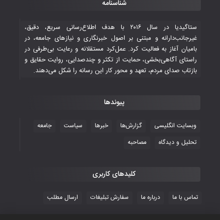
شناسنامه
تاریخی ایران
۳۰ October ۲۰۲۵
ستاگیدیا در سال ۲۰۱۶ با هدف اطلاع‌رسانی سریع، دقیق،
غیرجانب‌دارانه و مبتنی بر اصول خبرنگاری و نیازهای جامعه، در
بامیان آغاز به فعالیت کرد. عمل‌کرد مستقلانه و رعایت بی‌طرفی در
جوانان فوتسالیست کشور با گلباران تایلند به
راستای آگاهی‌بخشی، حمایت از تکثر و چندصدایی، روایت حقایق و
فینال رفتند
بازتاب صدای مردم، تعهد و محور کار این رسانه را شکل می‌دهند.
۲۸ October ۲۰۲۵
پیوندها
با شکست چین، فوتسال‌بازان جوان
افغانستان به نیمه نهایی رسیدند
وبسایت انگلیسی
گزارش‌ها
خبرها
سیاست
جامعه
۲۶ October ۲۰۲۵
تحلیل و دیدگاه
مصاحبه
کلیدهای کاربری
تماس با ما
درباره ما
سفارش تبلیغات
ارسال مطلب