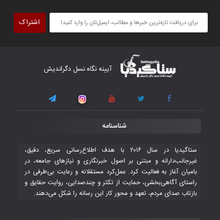
تیم ملی فوتسال افغانستان گام اول را با
پیروزی قاطع در برابر تاجیکستان محکم
اشتراک
برداشت
۴ November ۲۰۲۵
کار دشوار تیم ملی فوتسال افغانستان در
آیینه نگاه نسل دگراندیش
گروه مرگ بازی‌های همبستگی کشورهای
اسلامی
۳ November ۲۰۲۵
قهرمانی شیران خراسان با طعم شیرین تحقیر
شناسنامه
تاریخی ایران
۳۰ October ۲۰۲۵
ستاگیدیا در سال ۲۰۱۶ با هدف اطلاع‌رسانی سریع، دقیق،
غیرجانب‌دارانه و مبتنی بر اصول خبرنگاری و نیازهای جامعه، در
بامیان آغاز به فعالیت کرد. عمل‌کرد مستقلانه و رعایت بی‌طرفی در
جوانان فوتسالیست کشور با گلباران تایلند به
راستای آگاهی‌بخشی، حمایت از تکثر و چندصدایی، روایت حقایق و
فینال رفتند
بازتاب صدای مردم، تعهد و محور کار این رسانه را شکل می‌دهند.
۲۸ October ۲۰۲۵