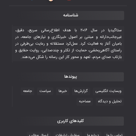
قهرمانی شیران خراسان با طعم شیرین تحقیر
شناسنامه
تاریخی ایران
۳۰ October ۲۰۲۵
ستاگیدیا در سال ۲۰۱۶ با هدف اطلاع‌رسانی سریع، دقیق،
غیرجانب‌دارانه و مبتنی بر اصول خبرنگاری و نیازهای جامعه، در
بامیان آغاز به فعالیت کرد. عمل‌کرد مستقلانه و رعایت بی‌طرفی در
جوانان فوتسالیست کشور با گلباران تایلند به
راستای آگاهی‌بخشی، حمایت از تکثر و چندصدایی، روایت حقایق و
فینال رفتند
بازتاب صدای مردم، تعهد و محور کار این رسانه را شکل می‌دهند.
۲۸ October ۲۰۲۵
پیوندها
با شکست چین، فوتسال‌بازان جوان
افغانستان به نیمه نهایی رسیدند
وبسایت انگلیسی
گزارش‌ها
خبرها
سیاست
جامعه
۲۶ October ۲۰۲۵
تحلیل و دیدگاه
مصاحبه
کلیدهای کاربری
تماس با ما
درباره ما
سفارش تبلیغات
ارسال مطلب