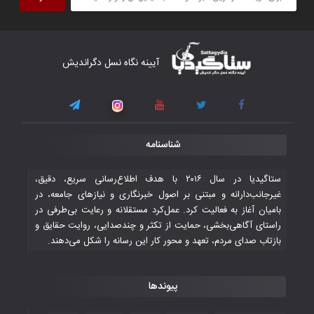
۴ November ۲۰۲۵
کار دشوار تیم ملی فوتسال افغانستان در
آیینه نگاه نسل دگراندیش
گروه مرگ بازی‌های همبستگی کشورهای
اسلامی
۳ November ۲۰۲۵
قهرمانی شیران خراسان با طعم شیرین تحقیر
شناسنامه
تاریخی ایران
۳۰ October ۲۰۲۵
ستاگیدیا در سال ۲۰۱۶ با هدف اطلاع‌رسانی سریع، دقیق،
غیرجانب‌دارانه و مبتنی بر اصول خبرنگاری و نیازهای جامعه، در
بامیان آغاز به فعالیت کرد. عمل‌کرد مستقلانه و رعایت بی‌طرفی در
جوانان فوتسالیست کشور با گلباران تایلند به
راستای آگاهی‌بخشی، حمایت از تکثر و چندصدایی، روایت حقایق و
فینال رفتند
بازتاب صدای مردم، تعهد و محور کار این رسانه را شکل می‌دهند.
۲۸ October ۲۰۲۵
پیوندها
با شکست چین، فوتسال‌بازان جوان
افغانستان به نیمه نهایی رسیدند