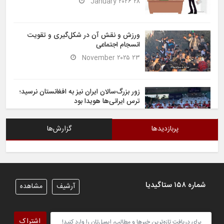
۲۸ January ۲۰۲۶
ورزش و نقش آن در شکل‌گیری و تقویت
انسجام اجتماعی
۲۳ November ۲۰۲۵
زور بزرگ‌سالان ایران نیز به افغانستان نرسید؛
ترس ایرانی‌ها هویدا بود
۶ November ۲۰۲۵
پربازدیدها
گزارش‌ها
شیران خراسان تساوی ارزشمندی را در برابر
ایران کسب کردند
۶ November ۲۰۲۵
شماره ۱۵۸ ستاگیدیا
آرشیف
مشاهده
تیم ملی فوتسال افغانستان گام اول را با
پیروزی قاطع در برابر تاجیکستان محکم
اشتراک
برداشت