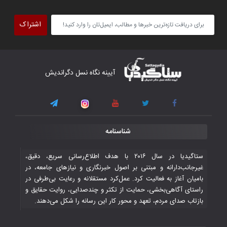
تیم ملی فوتسال افغانستان گام اول را با
پیروزی قاطع در برابر تاجیکستان محکم
اشتراک
برداشت
۴ November ۲۰۲۵
کار دشوار تیم ملی فوتسال افغانستان در
آیینه نگاه نسل دگراندیش
گروه مرگ بازی‌های همبستگی کشورهای
اسلامی
۳ November ۲۰۲۵
قهرمانی شیران خراسان با طعم شیرین تحقیر
شناسنامه
تاریخی ایران
۳۰ October ۲۰۲۵
ستاگیدیا در سال ۲۰۱۶ با هدف اطلاع‌رسانی سریع، دقیق،
غیرجانب‌دارانه و مبتنی بر اصول خبرنگاری و نیازهای جامعه، در
بامیان آغاز به فعالیت کرد. عمل‌کرد مستقلانه و رعایت بی‌طرفی در
جوانان فوتسالیست کشور با گلباران تایلند به
راستای آگاهی‌بخشی، حمایت از تکثر و چندصدایی، روایت حقایق و
فینال رفتند
بازتاب صدای مردم، تعهد و محور کار این رسانه را شکل می‌دهند.
۲۸ October ۲۰۲۵