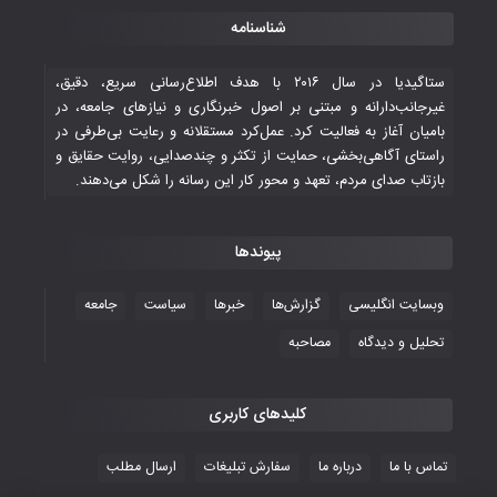
قهرمانی شیران خراسان با طعم شیرین تحقیر
شناسنامه
تاریخی ایران
۳۰ October ۲۰۲۵
ستاگیدیا در سال ۲۰۱۶ با هدف اطلاع‌رسانی سریع، دقیق،
غیرجانب‌دارانه و مبتنی بر اصول خبرنگاری و نیازهای جامعه، در
بامیان آغاز به فعالیت کرد. عمل‌کرد مستقلانه و رعایت بی‌طرفی در
جوانان فوتسالیست کشور با گلباران تایلند به
راستای آگاهی‌بخشی، حمایت از تکثر و چندصدایی، روایت حقایق و
فینال رفتند
بازتاب صدای مردم، تعهد و محور کار این رسانه را شکل می‌دهند.
۲۸ October ۲۰۲۵
پیوندها
با شکست چین، فوتسال‌بازان جوان
افغانستان به نیمه نهایی رسیدند
وبسایت انگلیسی
گزارش‌ها
خبرها
سیاست
جامعه
۲۶ October ۲۰۲۵
تحلیل و دیدگاه
مصاحبه
کلیدهای کاربری
تماس با ما
درباره ما
سفارش تبلیغات
ارسال مطلب