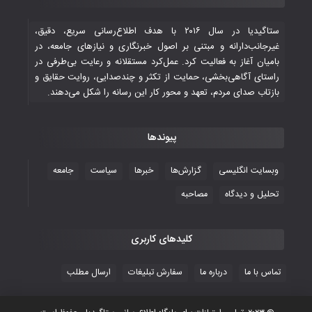
تاریخی ایران
۳۰ October ۲۰۲۵
ستاگیدیا در سال ۲۰۱۶ با هدف اطلاع‌رسانی سریع، دقیق،
غیرجانب‌دارانه و مبتنی بر اصول خبرنگاری و نیازهای جامعه، در
بامیان آغاز به فعالیت کرد. عمل‌کرد مستقلانه و رعایت بی‌طرفی در
جوانان فوتسالیست کشور با گلباران تایلند به
راستای آگاهی‌بخشی، حمایت از تکثر و چندصدایی، روایت حقایق و
فینال رفتند
بازتاب صدای مردم، تعهد و محور کار این رسانه را شکل می‌دهند.
۲۸ October ۲۰۲۵
پیوندها
با شکست چین، فوتسال‌بازان جوان
افغانستان به نیمه نهایی رسیدند
وبسایت انگلیسی
گزارش‌ها
خبرها
سیاست
جامعه
۲۶ October ۲۰۲۵
تحلیل و دیدگاه
مصاحبه
کلیدهای کاربری
تماس با ما
درباره ما
سفارش تبلیغات
ارسال مطلب