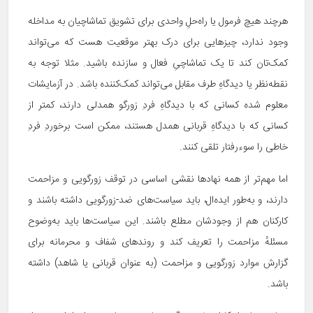
هرچند هیچ فرمول یا راه‌حلِ واحدی برای تشویق تماشاچیان به مداخله
وجود ندارد، چیزهایی برای درک بهتر موقعیت هست که می‌تواند
کمک‌تان کند تا یک تماشاچیِ فعال و سازنده باشید. مثلا توجه به
نقطه‌نظر یا دیدگاهِ طرف مقابل می‌تواند کمک‌کننده باشد. در آزمایشات
معلوم شده کسانی که با دیدگاهِ فردِ زورگو همدلی دارند، کمتر از
کسانی که با دیدگاهِ قربانی همدل هستند، ممکن است برخوردِ فردِ
خاطی را سوءرفتار تلقی کنند.
اما مهم‌تر از همه نهادها نقشی اساسی در توقف زورگویی و مزاحمت
دارند، و به‌طور ایده‌ال، باید سیاست‌های ضد-زورگویی داشته باشند و
کارکنان هم از وجودشان مطلع باشند. این سیاست‌ها باید به‌وضوح
مسئلهٔ مزاحمت را تعریف کند و روندهای شفاف و محرمانه برای
گزارش موارد زورگویی و مزاحمت (به عنوان قربانی یا شاهد) داشته
باشد.