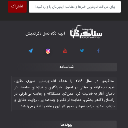
پیروزی قاطع در برابر تاجیکستان محکم
اشتراک
برداشت
۴ November ۲۰۲۵
کار دشوار تیم ملی فوتسال افغانستان در
آیینه نگاه نسل دگراندیش
گروه مرگ بازی‌های همبستگی کشورهای
اسلامی
۳ November ۲۰۲۵
قهرمانی شیران خراسان با طعم شیرین تحقیر
شناسنامه
تاریخی ایران
۳۰ October ۲۰۲۵
ستاگیدیا در سال ۲۰۱۶ با هدف اطلاع‌رسانی سریع، دقیق،
غیرجانب‌دارانه و مبتنی بر اصول خبرنگاری و نیازهای جامعه، در
بامیان آغاز به فعالیت کرد. عمل‌کرد مستقلانه و رعایت بی‌طرفی در
جوانان فوتسالیست کشور با گلباران تایلند به
راستای آگاهی‌بخشی، حمایت از تکثر و چندصدایی، روایت حقایق و
فینال رفتند
بازتاب صدای مردم، تعهد و محور کار این رسانه را شکل می‌دهند.
۲۸ October ۲۰۲۵
پیوندها
با شکست چین، فوتسال‌بازان جوان