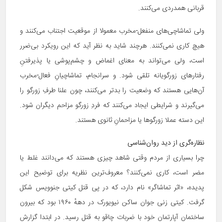
قربانی همدردی می‌کنند.
ولی تماشاچی‌های منفعل-مخرب معمولا از موقعیت اجتناب می‌کنند و
هیچ کاری نمی‌کنند. هرچند شاید به نظر آید که این رویکرد بی‌ضرر
است، ولی می‌تواند به معنای اغماض و چشم‌پوشی یا پذیرفتنِ
رفتارهای زورگویانه تلقی شود. و سرانجام، تماشاچیانِ فعال-مخرب
آن‌هایی هستند که وضعیت را بدتر می‌کنند، چون علنا طرفِ زورگو را
می‌گیرند و شرایطی ایجاد می‌کنند که فردِ زورگو مزاحم دیگران شود.
این دسته عملا زورگوها یا مزاحمانِ ثانوی هستند.
نظاره‌گری از دید روان‌شناسی
‌‌چرا بسیاری از مردم وقتی شاهد چیزی هستند که می‌دانند غلط یا
مضر است، کاری نمی‌کنند؟ معروف‌ترین نظریه برای توضیح این
پدیده، «اثر تماشاگر» نام دارد، که در پی قتل کیتی جنوویس شکل
گرفت. کیتی زنی جوان ساکن نیویورک در دههٔ ۱۹۶۰ بود که بیرون
ساختمان آپارتمان خود با ضربات چاقو به قتل رسید. در ابتدا گزارش