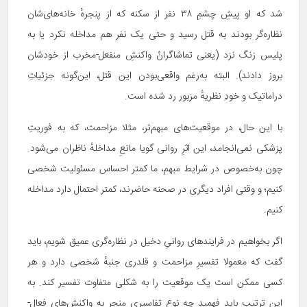
شد که او پیشِ چشمِ ۳۸ نفر از سکنه که از پنجرهٔ خانه‌های‌شان
نظاره‌گر بودند به قتل رسید و حتی یک نفر هم مداخله نکرد یا به
پلیس زنگ نزد (یعنی تماشاگرانْ واکنشِ منفعل-مخرب از خودشان
بروز دادند). البته به‌رغم واقعی‌بودن این قتل، این‌گونه جزئیاتِ
دراماتیک و خودِ نظریهٔ مزبور رد شده است.
با این حال، در موقعیت‌های مبهم‌تر، مثلا مزاحمت، که به فوریتِ
پزشکی نمی‌انجامد، این اثرِ روانی گویا مانعِ مداخلهٔ ناظران می‌شود.
چون به‌خصوص در شرایط مبهم، ما کمتر احساس مسئولیت شخصی
کنیم؛ و وقتی افراد دیگری در صحنه حاضرند، کمتر احتمال دارد مداخله
کنیم.
اگر بخواهیم در فرایندهای روانیِ دخیل در نظاره‌گری عمیق شویم، باید
گفت که معمولا تفسیرِ مزاحمت و قلدری جنبهٔ شخصی دارد و هر
کسی ممکن است یک موقعیت را به شکلی متفاوت تفسیر کند. به
این ترتیب باید فهمید چه نوع تفاسیری منجر به واکنش‌های فعال-