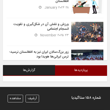
افغانستان
۲۸ January ۲۰۲۶
ورزش و نقش آن در شکل‌گیری و تقویت
انسجام اجتماعی
۲۳ November ۲۰۲۵
زور بزرگ‌سالان ایران نیز به افغانستان نرسید؛
ترس ایرانی‌ها هویدا بود
۶ November ۲۰۲۵
پربازدیدها
گزارش‌ها
شیران خراسان تساوی ارزشمندی را در برابر
ایران کسب کردند
۶ November ۲۰۲۵
شماره ۱۵۸ ستاگیدیا
آرشیف
مشاهده
تیم ملی فوتسال افغانستان گام اول را با