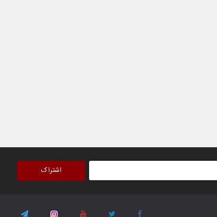
۳۰ October ۲۰۲۵
جوانان فوتسالیست کشور با گلباران تایلند به
فینال رفتند
۲۸ October ۲۰۲۵
با شکست چین، فوتسال‌بازان جوان
افغانستان به نیمه نهایی رسیدند
۲۶ October ۲۰۲۵
اشتراک