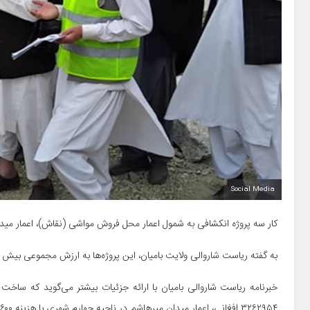
Social Media
کار سه پروژه انکشافی به شمول اعمار محل فروش مواشی (نقاش)، اعمار میدان 
به گفته ریاست شاروالی ولایت بامیان، این پروژه‌ها به ارزش مجموعی بیش از ۵ میلیون و ۶۰۰ هزار افغانی از بودجه این اداره تمویل خواهند
خبرنامه ریاست شاروالی بامیان با ارائه جزئیات بیشتر می‌گوید که ساخ