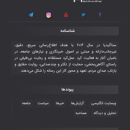
اسلامی
۳ November ۲۰۲۵
قهرمانی شیران خراسان با طعم شیرین تحقیر
شناسنامه
تاریخی ایران
۳۰ October ۲۰۲۵
ستاگیدیا در سال ۲۰۱۶ با هدف اطلاع‌رسانی سریع، دقیق،
غیرجانب‌دارانه و مبتنی بر اصول خبرنگاری و نیازهای جامعه، در
بامیان آغاز به فعالیت کرد. عمل‌کرد مستقلانه و رعایت بی‌طرفی در
جوانان فوتسالیست کشور با گلباران تایلند به
راستای آگاهی‌بخشی، حمایت از تکثر و چندصدایی، روایت حقایق و
فینال رفتند
بازتاب صدای مردم، تعهد و محور کار این رسانه را شکل می‌دهند.
۲۸ October ۲۰۲۵
پیوندها
با شکست چین، فوتسال‌بازان جوان
افغانستان به نیمه نهایی رسیدند
وبسایت انگلیسی
گزارش‌ها
خبرها
سیاست
جامعه
۲۶ October ۲۰۲۵
تحلیل و دیدگاه
مصاحبه