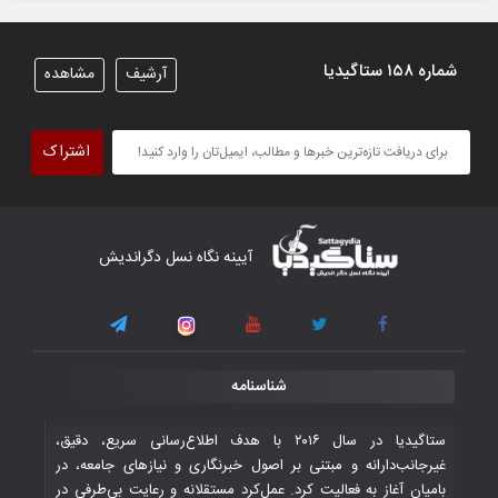
ایران کسب کردند
۶ November ۲۰۲۵
شماره ۱۵۸ ستاگیدیا
آرشیف
مشاهده
تیم ملی فوتسال افغانستان گام اول را با
پیروزی قاطع در برابر تاجیکستان محکم
اشتراک
برداشت
۴ November ۲۰۲۵
کار دشوار تیم ملی فوتسال افغانستان در
آیینه نگاه نسل دگراندیش
گروه مرگ بازی‌های همبستگی کشورهای
اسلامی
۳ November ۲۰۲۵
قهرمانی شیران خراسان با طعم شیرین تحقیر
شناسنامه
تاریخی ایران
۳۰ October ۲۰۲۵
ستاگیدیا در سال ۲۰۱۶ با هدف اطلاع‌رسانی سریع، دقیق،
غیرجانب‌دارانه و مبتنی بر اصول خبرنگاری و نیازهای جامعه، در
بامیان آغاز به فعالیت کرد. عمل‌کرد مستقلانه و رعایت بی‌طرفی در
جوانان فوتسالیست کشور با گلباران تایلند به