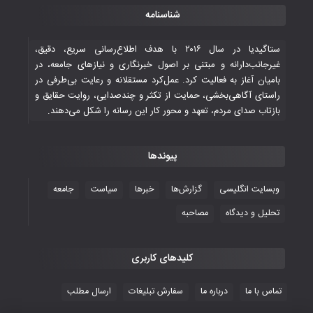
قهرمانی شیران خراسان با طعم شیرین تحقیر
شناسنامه
تاریخی ایران
۳۰ October ۲۰۲۵
ستاگیدیا در سال ۲۰۱۶ با هدف اطلاع‌رسانی سریع، دقیق،
غیرجانب‌دارانه و مبتنی بر اصول خبرنگاری و نیازهای جامعه، در
بامیان آغاز به فعالیت کرد. عمل‌کرد مستقلانه و رعایت بی‌طرفی در
جوانان فوتسالیست کشور با گلباران تایلند به
راستای آگاهی‌بخشی، حمایت از تکثر و چندصدایی، روایت حقایق و
فینال رفتند
بازتاب صدای مردم، تعهد و محور کار این رسانه را شکل می‌دهند.
۲۸ October ۲۰۲۵
پیوندها
با شکست چین، فوتسال‌بازان جوان
افغانستان به نیمه نهایی رسیدند
وبسایت انگلیسی
گزارش‌ها
خبرها
سیاست
جامعه
۲۶ October ۲۰۲۵
تحلیل و دیدگاه
مصاحبه
کلیدهای کاربری
تماس با ما
درباره ما
سفارش تبلیغات
ارسال مطلب