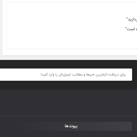
دازید”
ه است”
پیوندها