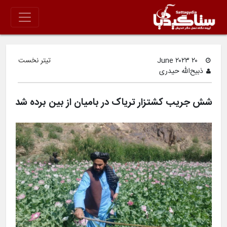
۲۰ June ۲۰۲۳
تیتر نخست
ذبیح‌الله حیدری
شش جریب کشتزار تریاک در بامیان از بین برده شد