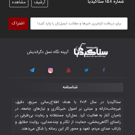
شماره ۱۵۸ ستاگیدیا
آرشیف
مشاهده
تیم ملی فوتسال افغانستان گام اول را با
پیروزی قاطع در برابر تاجیکستان محکم
اشتراک
برداشت
۴ November ۲۰۲۵
کار دشوار تیم ملی فوتسال افغانستان در
آیینه نگاه نسل دگراندیش
گروه مرگ بازی‌های همبستگی کشورهای
اسلامی
۳ November ۲۰۲۵
قهرمانی شیران خراسان با طعم شیرین تحقیر
شناسنامه
تاریخی ایران
۳۰ October ۲۰۲۵
ستاگیدیا در سال ۲۰۱۶ با هدف اطلاع‌رسانی سریع، دقیق،
غیرجانب‌دارانه و مبتنی بر اصول خبرنگاری و نیازهای جامعه، در
بامیان آغاز به فعالیت کرد. عمل‌کرد مستقلانه و رعایت بی‌طرفی در
جوانان فوتسالیست کشور با گلباران تایلند به
راستای آگاهی‌بخشی، حمایت از تکثر و چندصدایی، روایت حقایق و
فینال رفتند
بازتاب صدای مردم، تعهد و محور کار این رسانه را شکل می‌دهند.
۲۸ October ۲۰۲۵