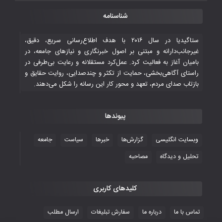
قهرمانی شیران خراسان با طعم شیرین تحقیر
شناسنامه
تاریخی ایران
۳۰ October ۲۰۲۵
ستاگیدیا در سال ۲۰۱۶ با هدف اطلاع‌رسانی سریع، دقیق،
غیرجانب‌دارانه و مبتنی بر اصول خبرنگاری و نیازهای جامعه، در
بامیان آغاز به فعالیت کرد. عمل‌کرد مستقلانه و رعایت بی‌طرفی در
جوانان فوتسالیست کشور با گلباران تایلند به
راستای آگاهی‌بخشی، حمایت از تکثر و چندصدایی، روایت حقایق و
فینال رفتند
بازتاب صدای مردم، تعهد و محور کار این رسانه را شکل می‌دهند.
۲۸ October ۲۰۲۵
پیوندها
با شکست چین، فوتسال‌بازان جوان
افغانستان به نیمه نهایی رسیدند
وبسایت انگلیسی
گزارش‌ها
خبرها
سیاست
جامعه
۲۶ October ۲۰۲۵
تحلیل و دیدگاه
مصاحبه
کلیدهای کاربری
تماس با ما
درباره ما
سفارش تبلیغات
ارسال مطلب