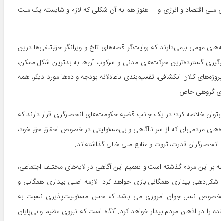
ای ملی اقتصاد و انرژی و … هنوز هم به آن شکلی که لازم و شایسته یک ملت
­‌های مهمی برمی­‌دارند که روایت­‌گر قصه­‌های تلخ و ویرانگر حق‌‌تلفی­‌ها درین
‌گیری گسترده‌­ترین حرکت­‌های مدنی و سرکوب آن­‌ها به بدترین شکل ممکن،
ه­‌های کلان انکشافی، تقسیم‌­بندی ناعادلانه بودجه و ده­‌ها مورد دیگر، همه
اری گروهی خاص.
ه می­‌توان خلاصه کرد؛‌ در یک جانب قضیه حکومت­‌های انحصارگری قرار دارند که
­‌های مردمی‌­ای که از سر ناآگاهی و بی‌­مسئولیتی در خصوص احقاق حق خود،
نحصارگران قدرت، ثروت و منابع ملی خالی گذاشته­‌اند.
‌چه بر این مردم گذشته است و تعمیم این آگاهی در لایه‌­های مختلف اجتماعی،
شکل‌­دهی بیداری همگانی بازی خواهد کرد. لازمه اصلی بیداری همگانی و
و به­خصوص نسل جوان امروزی می باشد که حس مسئولیت­‌پذیری نسبت به
ا در اذهان مردم بیدار خواهد کرد. آنگاه است که نیروی عظیم و بی­‌پایان