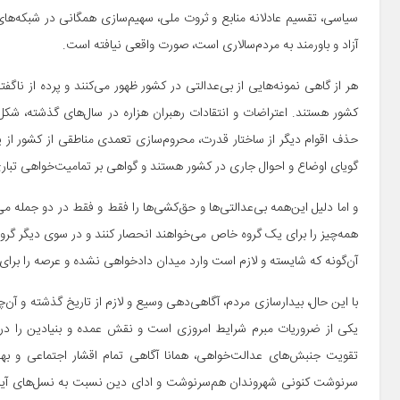
سیاسی، تقسیم عادلانه منابع و ثروت ملی، سهیم­‌سازی همگانی در شبکه­‌ه
آزاد و باورمند به مردم­‌سالاری است، صورت واقعی نیافته است.
هر از گاهی نمونه­‌هایی از بی‌­عدالتی در کشور ظهور می­‌کنند و پرده از ناگفته
کشور هستند. اعتراضات و انتقادات رهبران هزاره در سال­‌های گذشته، شکل­
حذف اقوام دیگر از ساختار قدرت، محروم­‌سازی تعمدی مناطقی از کشور از پروژ
گویای اوضاع و احوال جاری در کشور هستند و گواهی بر تمامیت­‌خواهی تب
و اما دلیل این­‌همه بی‌­عدالتی­‌ها و حق‌­کشی‌­ها را فقط و فقط در دو جمل
همه‌چیز را برای یک گروه خاص می­‌خواهند انحصار کنند و در سوی دیگر گروه
آن‌گونه که شایسته و لازم است وارد میدان دادخواهی نشده و عرصه را برای ا
با این حال، بیدارسازی مردم، آگاهی‌­دهی وسیع و لازم از تاریخ گذشته و آن
یکی از ضروریات مبرم شرایط امروزی است و نقش عمده و بنیادین را در 
تقویت جنبش‌­های عدالت‌­خواهی، همانا آگاهی تمام اقشار اجتماعی 
سرنوشت کنونی شهروندان هم­‌سرنوشت و ادای دین نسبت به نسل­‌های آینده ر