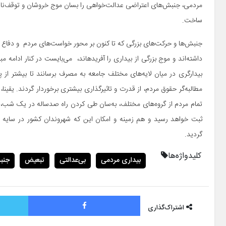
مردمی، جنبش­‌های اعتراضی عدالت­‌خواهی را بسان موج خروشان و توقف­‌ناپذی
ساخت.
جنبش‌­ها و حرکت‌­های بزرگی که تا کنون بر محور خواست‌­های مردم و دفاع از 
داشته‌­اند و موج بزرگی از بیداری را آفریده­اند، می‌بایست در کنار ادامه 
بیدارگری در میان لایه‌­های مختلف جامعه به‌ ­مصرف برسانند تا بیشتر
مطالبه­‌گر حقوق مردم، از قدرت و تاثیرگذاری بیشتری برخوردار گردند. یقینا
تمام مردم از گروه­‌های مختلف، به­‌سان طی کردن راه صدساله در یک شب، ت
ثبت خواهد رسید و هم زمینه و امکان این که شهروندان کشور در سایه ع
گردید.
کلیدواژه‌ها
بیداری مردمی
بی‌عدالتی
تبعیض
جنب
فیس بوک
اشتراک‌گذاری