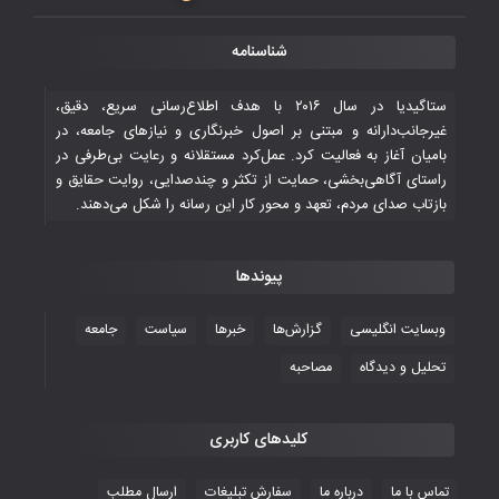
قهرمانی شیران خراسان با طعم شیرین تحقیر
شناسنامه
تاریخی ایران
۳۰ October ۲۰۲۵
ستاگیدیا در سال ۲۰۱۶ با هدف اطلاع‌رسانی سریع، دقیق،
غیرجانب‌دارانه و مبتنی بر اصول خبرنگاری و نیازهای جامعه، در
بامیان آغاز به فعالیت کرد. عمل‌کرد مستقلانه و رعایت بی‌طرفی در
جوانان فوتسالیست کشور با گلباران تایلند به
راستای آگاهی‌بخشی، حمایت از تکثر و چندصدایی، روایت حقایق و
فینال رفتند
بازتاب صدای مردم، تعهد و محور کار این رسانه را شکل می‌دهند.
۲۸ October ۲۰۲۵
پیوندها
با شکست چین، فوتسال‌بازان جوان
افغانستان به نیمه نهایی رسیدند
وبسایت انگلیسی
گزارش‌ها
خبرها
سیاست
جامعه
۲۶ October ۲۰۲۵
تحلیل و دیدگاه
مصاحبه
کلیدهای کاربری
تماس با ما
درباره ما
سفارش تبلیغات
ارسال مطلب