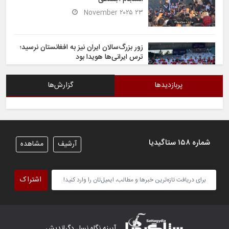
۲۳ November ۲۰۲۵
زور بزرگ‌سالان ایران نیز به افغانستان نرسید؛
ترس ایرانی‌ها هویدا بود
۶ November ۲۰۲۵
پربازدیدها
گزارش‌ها
شیران خراسان تساوی ارزشمندی را در برابر
ایران کسب کردند
۶ November ۲۰۲۵
شماره ۱۵۸ ستاگیدیا
آرشیف
مشاهده
تیم ملی فوتسال افغانستان گام اول را با
پیروزی قاطع در برابر تاجیکستان محکم
اشتراک
برداشت
۴ November ۲۰۲۵
کار دشوار تیم ملی فوتسال افغانستان در
آیینه نگاه نسل دگراندیش