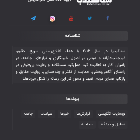
گروه مرگ بازی‌های همبستگی کشورهای
اسلامی
۳ November ۲۰۲۵
قهرمانی شیران خراسان با طعم شیرین تحقیر
شناسنامه
تاریخی ایران
۳۰ October ۲۰۲۵
ستاگیدیا در سال ۲۰۱۶ با هدف اطلاع‌رسانی سریع، دقیق،
غیرجانب‌دارانه و مبتنی بر اصول خبرنگاری و نیازهای جامعه، در
بامیان آغاز به فعالیت کرد. عمل‌کرد مستقلانه و رعایت بی‌طرفی در
جوانان فوتسالیست کشور با گلباران تایلند به
راستای آگاهی‌بخشی، حمایت از تکثر و چندصدایی، روایت حقایق و
فینال رفتند
بازتاب صدای مردم، تعهد و محور کار این رسانه را شکل می‌دهند.
۲۸ October ۲۰۲۵
پیوندها
با شکست چین، فوتسال‌بازان جوان
افغانستان به نیمه نهایی رسیدند
وبسایت انگلیسی
گزارش‌ها
خبرها
سیاست
جامعه
۲۶ October ۲۰۲۵
تحلیل و دیدگاه
مصاحبه