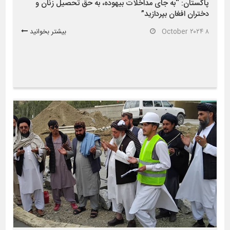
پاکستان: “به جای مداخلات بیهوده، به حق تحصیل زنان و
دختران افغان بپردازید”
۸ October ۲۰۲۴
بیشتر بخوانید