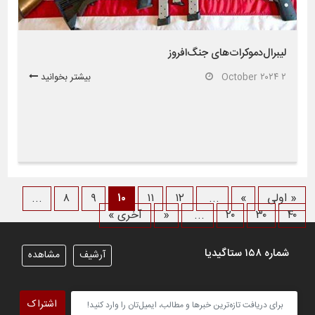
لیبرال‌‌دموکرات‌های جنگ‌افروز
۲ October ۲۰۲۴
بیشتر بخوانید
« اولی
»
...
۱۲
۱۱
۱۰
۹
۸
...
۴۰
۳۰
۲۰
...
«
آخری »
شماره ۱۵۸ ستاگیدیا
آرشیف
مشاهده
اشتراک