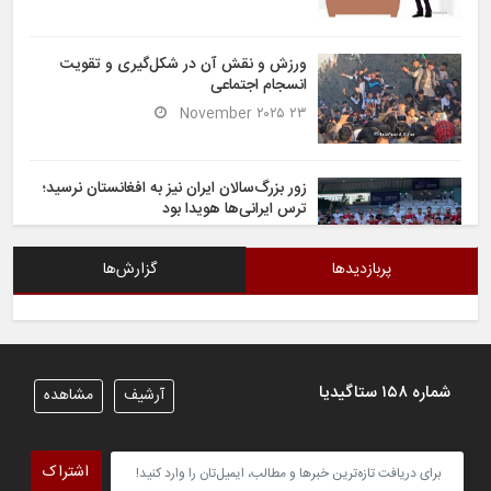
ورزش و نقش آن در شکل‌گیری و تقویت
انسجام اجتماعی
۲۳ November ۲۰۲۵
زور بزرگ‌سالان ایران نیز به افغانستان نرسید؛
ترس ایرانی‌ها هویدا بود
۶ November ۲۰۲۵
پربازدیدها
گزارش‌ها
شیران خراسان تساوی ارزشمندی را در برابر
ایران کسب کردند
۶ November ۲۰۲۵
شماره ۱۵۸ ستاگیدیا
آرشیف
مشاهده
تیم ملی فوتسال افغانستان گام اول را با
پیروزی قاطع در برابر تاجیکستان محکم
اشتراک
برداشت