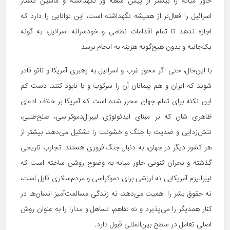
خاور میانه را بیشتر از پیش شعله ور نگهداشته و ماشین کشتار
اسرائیل را فعال‌تر از همیشه نگهداشته است، این توانایی را دارد که
اجازه ندهد تا تمام اقدامات نظامی و خودسرانه اسرائیل، به گونه
یک‌جانبه و بدون هیچ‌گونه هزینه به انجام برسد.
با این‌حال، حتی اگر محور غرب و اسرائیل به رهبری آمریکا و ناتو قادر
شوند که ایران و هم پیمانان آن را سرکوب و یا نابود کنند، دست کم
این نکته برای تمام جهان محرز شده است که آمریکا بر خلاف ادعای
ظاهری شان که بر مبنای ایدئولوژی لیبرال‌دموکراسی، صلح‌طلبی،
تنش‌زدایی و ضدیت با جنگ و خشونت را تشکیل می‌دهد، بیشتر از
هر کشور دیگر در جهان، به دنبال جنگ‌افروزی هستند. تجارب تاریخی
گذشته و بحران کنونی خاور میانه به وضوح روشن ساخته است که
لیبرالیزم آمریکایی نه ارزشی برای دموکراسی و مردم‌سالاری قایل است،
نه حقوق بشر را اهمیت می‌دهد، نه زندگی مسالمت‌آمیز انسان‌ها در
کنار همدیگر را می‌پذیرد و نه تفاهم، تساهل و مدارا را به عنوان روش
اصلی تعامل در سطح بین‌المللی قبول دارد.