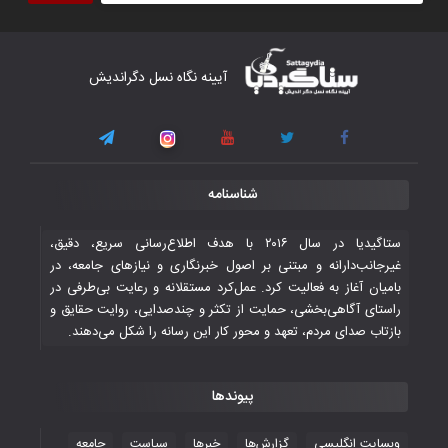
۴ November ۲۰۲۵
کار دشوار تیم ملی فوتسال افغانستان در
آیینه نگاه نسل دگراندیش
گروه مرگ بازی‌های همبستگی کشورهای
اسلامی
۳ November ۲۰۲۵
قهرمانی شیران خراسان با طعم شیرین تحقیر
شناسنامه
تاریخی ایران
۳۰ October ۲۰۲۵
ستاگیدیا در سال ۲۰۱۶ با هدف اطلاع‌رسانی سریع، دقیق،
غیرجانب‌دارانه و مبتنی بر اصول خبرنگاری و نیازهای جامعه، در
بامیان آغاز به فعالیت کرد. عمل‌کرد مستقلانه و رعایت بی‌طرفی در
جوانان فوتسالیست کشور با گلباران تایلند به
راستای آگاهی‌بخشی، حمایت از تکثر و چندصدایی، روایت حقایق و
فینال رفتند
بازتاب صدای مردم، تعهد و محور کار این رسانه را شکل می‌دهند.
۲۸ October ۲۰۲۵
پیوندها
با شکست چین، فوتسال‌بازان جوان
افغانستان به نیمه نهایی رسیدند
وبسایت انگلیسی
گزارش‌ها
خبرها
سیاست
جامعه