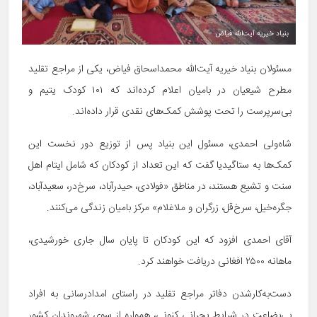
بنیاد خیریه آیت‌الله فیاض
مسئولان بنیاد خیریه آیت‌الله محمداسحاق فیاض، یکی از مراجع تقلید
مطرح شیعیان در بامیان اعلام کرده‌اند که ۱۰۱ کودک یتیم و
بی‌سرپرست را تحت پوشش کمک‌های نقدی قرار داده‌اند.
شاه‌ولی احمدی، مسئول این بنیاد پس از توزیع دور نخست این
کمک‌ها به ستاگیدیا گفت که این تعداد از کودکان که شامل ایتام اهل
سنت و تشیع هستند، در مناطق «فولادی، حیدرآباد، سرخ‌در، سعیدآباد،
جگره‌خیل، سرخ‌قل، زرگران و ملاغلام» مرکز بامیان زندگی می‌کنند.
آقای احمدی افزود که این کودکان تا پایان سال جاری خورشیدی،
ماهانه ۲۵۰۰ افغانی دریافت خواهند کرد.
دست‌به‌‌کارشدن دفاتر مراجع تقلید در راستای امدادرسانی به افراد
بی‌بضاعت در شرایط بحرانی کنونی، همواره از سوی شهروندان کشور