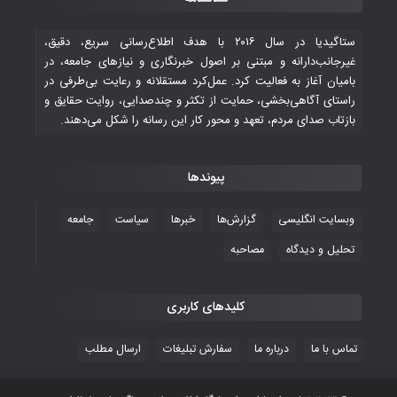
تاریخی ایران
۳۰ October ۲۰۲۵
ستاگیدیا در سال ۲۰۱۶ با هدف اطلاع‌رسانی سریع، دقیق،
غیرجانب‌دارانه و مبتنی بر اصول خبرنگاری و نیازهای جامعه، در
بامیان آغاز به فعالیت کرد. عمل‌کرد مستقلانه و رعایت بی‌طرفی در
جوانان فوتسالیست کشور با گلباران تایلند به
راستای آگاهی‌بخشی، حمایت از تکثر و چندصدایی، روایت حقایق و
فینال رفتند
بازتاب صدای مردم، تعهد و محور کار این رسانه را شکل می‌دهند.
۲۸ October ۲۰۲۵
پیوندها
با شکست چین، فوتسال‌بازان جوان
افغانستان به نیمه نهایی رسیدند
وبسایت انگلیسی
گزارش‌ها
خبرها
سیاست
جامعه
۲۶ October ۲۰۲۵
تحلیل و دیدگاه
مصاحبه
کلیدهای کاربری
تماس با ما
درباره ما
سفارش تبلیغات
ارسال مطلب