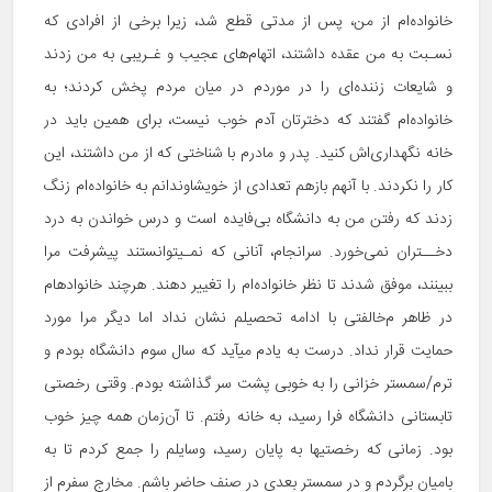
خانواده‌ام از من، پس از مدتی قطع شد، زیرا برخی از افرادی که
نسـبت به من عقده داشتند، اتهام‌‎های عجیب و غـریبی به من زدند
و شایعات زننده‌‏ای را در موردم در میان مردم پخش کردند؛ به
خانواده‌ام گفتند که دخترتان آدم خوب نیست، برای همین باید در
خانه نگهداری‌‎اش کنید. پدر و مادرم با شناختی که از من داشتند، این
کار را نکردند. با آن‏هم بازهم تعدادی از خویشاوندانم به خانواده‌ام زنگ
زدند که رفتن من به دانشگاه بی‌فایده است و درس خواندن به درد
دخــتران نمی‌خورد. سرانجام، آنانی که نمـی‎توانستند پیشرفت مرا
ببینند، موفق شدند تا نظر خانواده‌ام را تغییر دهند. هرچند خانواده‏ام
در ظاهر م‌خالفتی با ادامه تحصیلم نشان نداد اما دیگر مرا مورد
حمایت قرار نداد. درست به یادم می‏آید که سال سوم دانشگاه بودم و
ترم/سمستر خزانی را به خوبی پشت سر گذاشته بودم. وقتی رخصتی
تابستانی دانشگاه فرا رسید، به خانه رفتم. تا آن‌زمان همه چیز خوب
بود. زمانی که رخصتی‏ها به پایان رسید، وسایلم را جمع کردم تا به
بامیان برگردم و در سمستر بعدی در صنف حاضر باشم. مخارج سفرم از