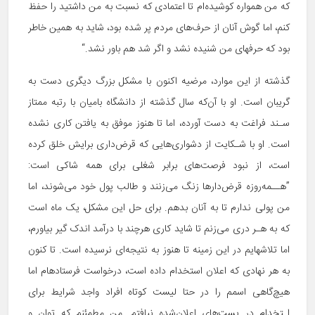
که من همواره کوشیده‌ام تا اعتمادی که نسبت به من داشتید را حفظ
کنم، اما گوش آنان از حرف‌های مردم پر شده بود، شاید به همین خاطر
بود که حرف‎های من شنیده نشد و اگر شد هم باور نشد.“
گذشته از این موارد، مرضیه اکنون با مشکل بزرگ دیگری دست به
گریبان است. او با آن‌که سال گذشته از دانشگاه بامیان با رتبه ممتاز
سـند فراغت به دست آورده، اما تا هنوز موفق به یافتن کاری نشده
است. او با شـکایت از دشواری‌هایی که قرض‌داری برایش خلق کرده
است، از نبود فرصت‌های برابر شغلی برای همه شاکی است:
”هــمه‌روزه قرض‌دارها زنگ می‌زنند و طالب پول خود می‌شوند، اما
من پولی ندارم تا به آنان بدهم. برای حل این مشکل، یک ماه است
که به هـر دری می‌زنم تا شاید کاری هرچند با درآمد اندک گیر بیاورم،
اما تلاش‎هایم در این زمینه تا هنوز به نتیجه‌ای نرسیده است. تا کنون
به هر نهادی که اعلان استخدام داده است، درخواست فرستاده‏ام اما
هیچ‌گاهی اسمم را در حتا لیست کوتاه افراد واجد شرایط برای
اـتخدام در پست‌های اعلان‌شده نیافتم. من مطمئنم که توان و