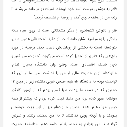
مکـتب فارغ شوم. بارها شاهد این بودم که به دانـش‌آموزانی که حتا
قادر به نوشتن درست اسم خود نبودند، نمرات بهـتر داده می‌شـد تا
رتبه من در صنف پایین آمده و روحیه‌ام تضعیف گردد.“
فقر و ناتوانی اقتصادی، از دیگر مشکلاتی است که روی سیاه سکه
زندگی را به مرضیه نشان داده است. او دقیقا تحت تاثیر همین عامل،
نتوانسته است به بخشی از رویاهایش دست یابد. مرضیه در مورد
رنج‌هایی که فقر بر او تحمیل کرده است، می‌گوید: ”خانواده من فقیر و
دچار ضعف اقتصادی است. وقتی وارد دانشگاه بامیان شدم،
خانواد‌ه‌‎ام توان حمایت مالی از من را نداشت. من اما از این که
توانسته بودم به دانشگاه راه یابم، حـس خوبی داشتم، زیرا در میان ۱۲
دختری که در صنف ما بودند، تنها کسی بودم که از آزمون کانکور
موفقانه عبور کرده بود؛ من دقیقا ثابت کرده بودم که بیشتر از همه
درس خوانده‎ام. همه اعضای خانواده‌ام نیز از این بابت خوشحال
بـودند و با آن‌که پولی نداشتند تا به من بدهند، رفتند و قـرض
گرفتند تا من بتوانم به تحصـیلاتم ادامه دهم. متاسفانه حمایت