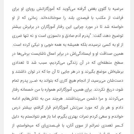
مرضیه با گلوی بغض گرفته می‌گوید که آموزگارانش رویای او برای
فراغت از مکتب با فیصدی بلند را سوختانده‌اند. زمانی که از او
خواسته شد تا در مورد چرایی این رفتار آموزگاران در برابرش بیشتر
توضیح دهد، گفت: ”پدرم آدم صادق و دلسوزی است و نه تنها ضرری
از او به کسی نرسیده، بلکه همیشه به همه خوبی و نیکی کرده است.
همین صداقت او و ایستادگی‌اش در برابر اعمال ناشایست برخی‌ها در
سطح منطقه‌ای که در آن زندگی می‌کردیم، سبب شد تا تعدادی
برعلیه‌اش موضع بگیرند و در هر جایی تا آن جا که در توان داشتند و
دست‌‏شان می‌‎رسید، از انجام هیچ کاری که بتواند به ضـرر پدرم تمام
شود، دریغ نکردند. برای همین، آموزگارانم همواره با من خصمانه رفتار
می‎‌کردند و مرا دشمن می‌پنداشتند. هرچند من به تلاش‌هایم ادامه
دادم و هر بار که مورد سرزنش آموزگارانم قرار گرفتم، بیشتر درس
خواندم و سعی کردم نمرات بهتری بگیرم، اما باز هم نتوانستم به دلیل
کـسر تعمدی نمراتم از سوی آنان، با فیـصدی‌ای که می‎خواستم، از