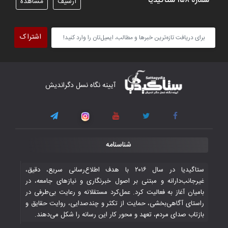
شماره ۱۵۸ ستاگیدیا
آرشیف
مشاهده
تیم ملی فوتسال افغانستان گام اول را با
پیروزی قاطع در برابر تاجیکستان محکم
اشتراک
برداشت
۴ November ۲۰۲۵
کار دشوار تیم ملی فوتسال افغانستان در
آیینه نگاه نسل دگراندیش
گروه مرگ بازی‌های همبستگی کشورهای
اسلامی
۳ November ۲۰۲۵
قهرمانی شیران خراسان با طعم شیرین تحقیر
شناسنامه
تاریخی ایران
۳۰ October ۲۰۲۵
ستاگیدیا در سال ۲۰۱۶ با هدف اطلاع‌رسانی سریع، دقیق،
غیرجانب‌دارانه و مبتنی بر اصول خبرنگاری و نیازهای جامعه، در
بامیان آغاز به فعالیت کرد. عمل‌کرد مستقلانه و رعایت بی‌طرفی در
جوانان فوتسالیست کشور با گلباران تایلند به
راستای آگاهی‌بخشی، حمایت از تکثر و چندصدایی، روایت حقایق و
فینال رفتند
بازتاب صدای مردم، تعهد و محور کار این رسانه را شکل می‌دهند.
۲۸ October ۲۰۲۵