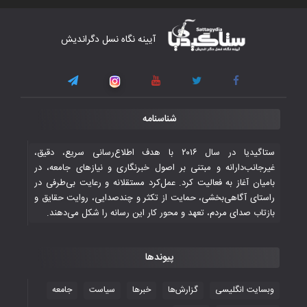
کار دشوار تیم ملی فوتسال افغانستان در
آیینه نگاه نسل دگراندیش
گروه مرگ بازی‌های همبستگی کشورهای
اسلامی
۳ November ۲۰۲۵
قهرمانی شیران خراسان با طعم شیرین تحقیر
شناسنامه
تاریخی ایران
۳۰ October ۲۰۲۵
ستاگیدیا در سال ۲۰۱۶ با هدف اطلاع‌رسانی سریع، دقیق،
غیرجانب‌دارانه و مبتنی بر اصول خبرنگاری و نیازهای جامعه، در
بامیان آغاز به فعالیت کرد. عمل‌کرد مستقلانه و رعایت بی‌طرفی در
جوانان فوتسالیست کشور با گلباران تایلند به
راستای آگاهی‌بخشی، حمایت از تکثر و چندصدایی، روایت حقایق و
فینال رفتند
بازتاب صدای مردم، تعهد و محور کار این رسانه را شکل می‌دهند.
۲۸ October ۲۰۲۵
پیوندها
با شکست چین، فوتسال‌بازان جوان
افغانستان به نیمه نهایی رسیدند
وبسایت انگلیسی
گزارش‌ها
خبرها
سیاست
جامعه
۲۶ October ۲۰۲۵