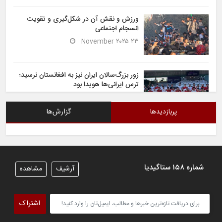
ورزش و نقش آن در شکل‌گیری و تقویت
انسجام اجتماعی
۲۳ November ۲۰۲۵
زور بزرگ‌سالان ایران نیز به افغانستان نرسید؛
ترس ایرانی‌ها هویدا بود
۶ November ۲۰۲۵
پربازدیدها
گزارش‌ها
شیران خراسان تساوی ارزشمندی را در برابر
ایران کسب کردند
۶ November ۲۰۲۵
شماره ۱۵۸ ستاگیدیا
آرشیف
مشاهده
تیم ملی فوتسال افغانستان گام اول را با
پیروزی قاطع در برابر تاجیکستان محکم
اشتراک
برداشت
۴ November ۲۰۲۵