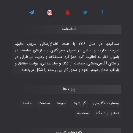
اسلامی
۳ November ۲۰۲۵
قهرمانی شیران خراسان با طعم شیرین تحقیر
شناسنامه
تاریخی ایران
۳۰ October ۲۰۲۵
ستاگیدیا در سال ۲۰۱۶ با هدف اطلاع‌رسانی سریع، دقیق،
غیرجانب‌دارانه و مبتنی بر اصول خبرنگاری و نیازهای جامعه، در
بامیان آغاز به فعالیت کرد. عمل‌کرد مستقلانه و رعایت بی‌طرفی در
جوانان فوتسالیست کشور با گلباران تایلند به
راستای آگاهی‌بخشی، حمایت از تکثر و چندصدایی، روایت حقایق و
فینال رفتند
بازتاب صدای مردم، تعهد و محور کار این رسانه را شکل می‌دهند.
۲۸ October ۲۰۲۵
پیوندها
با شکست چین، فوتسال‌بازان جوان
افغانستان به نیمه نهایی رسیدند
وبسایت انگلیسی
گزارش‌ها
خبرها
سیاست
جامعه
۲۶ October ۲۰۲۵
تحلیل و دیدگاه
مصاحبه
کلیدهای کاربری