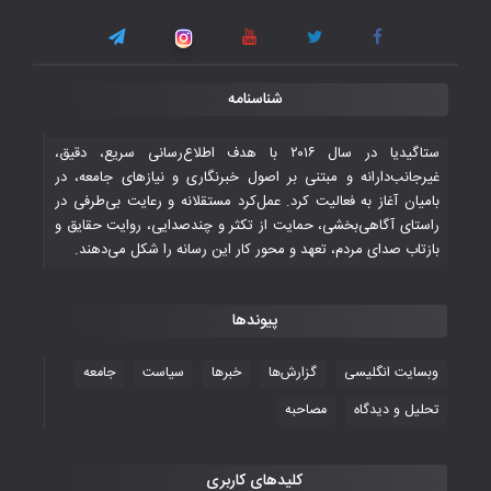
۳ November ۲۰۲۵
قهرمانی شیران خراسان با طعم شیرین تحقیر
شناسنامه
تاریخی ایران
۳۰ October ۲۰۲۵
ستاگیدیا در سال ۲۰۱۶ با هدف اطلاع‌رسانی سریع، دقیق،
غیرجانب‌دارانه و مبتنی بر اصول خبرنگاری و نیازهای جامعه، در
بامیان آغاز به فعالیت کرد. عمل‌کرد مستقلانه و رعایت بی‌طرفی در
جوانان فوتسالیست کشور با گلباران تایلند به
راستای آگاهی‌بخشی، حمایت از تکثر و چندصدایی، روایت حقایق و
فینال رفتند
بازتاب صدای مردم، تعهد و محور کار این رسانه را شکل می‌دهند.
۲۸ October ۲۰۲۵
پیوندها
با شکست چین، فوتسال‌بازان جوان
افغانستان به نیمه نهایی رسیدند
وبسایت انگلیسی
گزارش‌ها
خبرها
سیاست
جامعه
۲۶ October ۲۰۲۵
تحلیل و دیدگاه
مصاحبه
کلیدهای کاربری