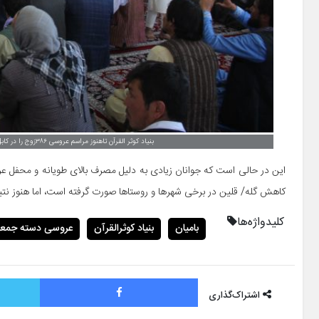
بنیاد کوثر القرآن تاهنوز مراسم عروسی ۳۸۶زوج را در کابل و بامیان برگزار کرده‌است. عکس: ذبیح‌الله حیدری، ستاگیدیا
این در حالی است که جوانان زیادی به دلیل مصرف بالای طویانه و محفل عر
کاهش گله/ قلین در برخی شهرها و روستاها صورت گرفته است، اما هنوز نت
کلیدواژه‌ها
بامیان
بنیاد کوثرالقرآن
عروسی دسته جمع
فیس بوک
اشتراک‌گذاری