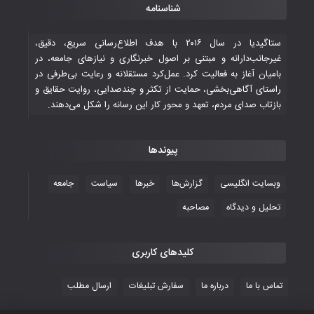
شناسنامه
تاریخی ایران
۳۰ October ۲۰۲۵
ستاگیدیا در سال ۲۰۱۶ با هدف اطلاع‌رسانی سریع، دقیق،
غیرجانب‌دارانه و مبتنی بر اصول خبرنگاری و نیازهای جامعه، در
بامیان آغاز به فعالیت کرد. عمل‌کرد مستقلانه و رعایت بی‌طرفی در
جوانان فوتسالیست کشور با گلباران تایلند به
راستای آگاهی‌بخشی، حمایت از تکثر و چندصدایی، روایت حقایق و
فینال رفتند
بازتاب صدای مردم، تعهد و محور کار این رسانه را شکل می‌دهند.
۲۸ October ۲۰۲۵
پیوندها
با شکست چین، فوتسال‌بازان جوان
افغانستان به نیمه نهایی رسیدند
وبسایت انگلیسی
گزارش‌ها
خبرها
سیاست
جامعه
۲۶ October ۲۰۲۵
تحلیل و دیدگاه
مصاحبه
کلیدهای کاربری
تماس با ما
درباره ما
سفارش تبلیغات
ارسال مطلب