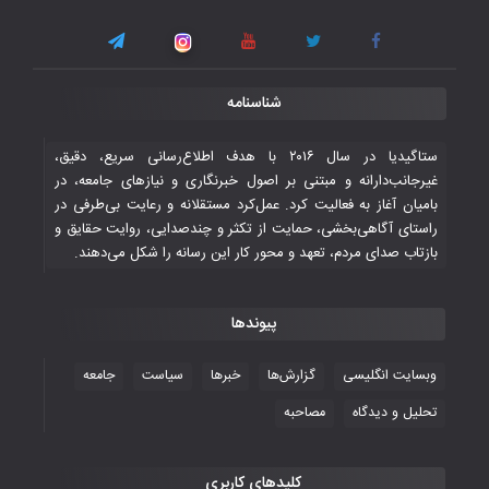
اسلامی
۳ November ۲۰۲۵
قهرمانی شیران خراسان با طعم شیرین تحقیر
شناسنامه
تاریخی ایران
۳۰ October ۲۰۲۵
ستاگیدیا در سال ۲۰۱۶ با هدف اطلاع‌رسانی سریع، دقیق،
غیرجانب‌دارانه و مبتنی بر اصول خبرنگاری و نیازهای جامعه، در
بامیان آغاز به فعالیت کرد. عمل‌کرد مستقلانه و رعایت بی‌طرفی در
جوانان فوتسالیست کشور با گلباران تایلند به
راستای آگاهی‌بخشی، حمایت از تکثر و چندصدایی، روایت حقایق و
فینال رفتند
بازتاب صدای مردم، تعهد و محور کار این رسانه را شکل می‌دهند.
۲۸ October ۲۰۲۵
پیوندها
با شکست چین، فوتسال‌بازان جوان
افغانستان به نیمه نهایی رسیدند
وبسایت انگلیسی
گزارش‌ها
خبرها
سیاست
جامعه
۲۶ October ۲۰۲۵
تحلیل و دیدگاه
مصاحبه
کلیدهای کاربری