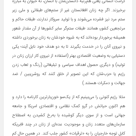
کرامت انسانی یعنی هم‌­رتبه دانستن‌شان با انسان، نه حیوان به مبارزه
برخیزند. اگر چه زنان افغانستان غیر از ستم‌های طبقاتی و ملی زیر
ستم مرد نیز فشرده می‌شوند و با تولید سروکار ندارند، طبقات حاکم و
مرتجعین کشور، همانند طبقات ستم‌گر سایر کشورها از آن مقدار شعور
همیشه برخوردار بوده‌اند که به شیوه خودشان به زنان برخوردی داشته
و نیروی آنان را در خدمت بگیرند تا به دو هدف خود نایل آیند؛ یکی
دستیابی به وضعیت اقتصادی بهتر (استفاده از نیروی کار ارزان زنان در
تولید) و دیگری حصول اهداف سیاسی و تبلیغاتی (رنگ و لعاب زدن
رژیم یا حزب‌شان که این تصویر ار خلق کنند که روشن‌بین / ضد
جهالت و دمکرات هستند.)
مثلا رژیم کنونی را می‌بینیم که از یک‌سو خون‌بارترین کارنامه را دارد و
هم اکنون حیاتش در گرو کمک نظامی و اقتصادی امریکا و جامعه
جهانی است و از سوی دیگر کوشیده با به‌رخ کشیدن به اصطلاح
سازمان‌های متعدد زنان و موجودیت عده‌ای از زنان در چند فابریکه
کابل توجه خارجیان را به «ترقیات» کشور جلب کند. در همین حال کم