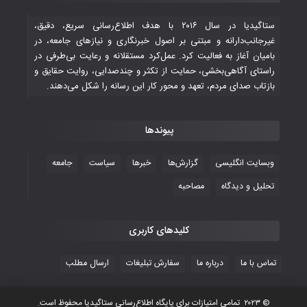
۳۰ October ۲۰۲۵
ستاگیدیا در سال ۲۰۱۶ با هدف اطلاع‌رسانی سریع، دقیق،
غیرجانب‌دارانه و مبتنی بر اصول خبرنگاری و نیازهای جامعه، در
بامیان آغاز به فعالیت کرد. عمل‌کرد مستقلانه و رعایت بی‌طرفی در
جوانان فوتسالیست کشور با گلباران تایلند به
راستای آگاهی‌بخشی، حمایت از تکثر و چندصدایی، روایت حقایق و
فینال رفتند
بازتاب صدای مردم، تعهد و محور کار این رسانه را شکل می‌دهند.
۲۸ October ۲۰۲۵
پیوندها
با شکست چین، فوتسال‌بازان جوان
افغانستان به نیمه نهایی رسیدند
وبسایت انگلیسی
گزارش‌ها
خبرها
سیاست
جامعه
۲۶ October ۲۰۲۵
تحلیل و دیدگاه
مصاحبه
کلیدهای کاربری
تماس با ما
درباره ما
سفارش تبلیغات
ارسال مطلب
© ۲۰۲۳ تمامی امتیازات برای پایگاه اطلاع‌رسانی ستاگیدیا محفوظ است.