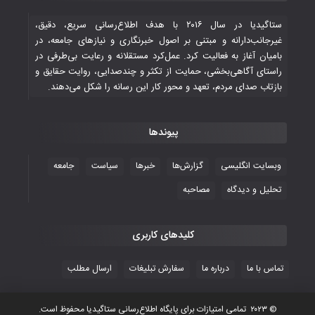
۳۰ October ۲۰۲۵
ستاگیدیا در سال ۲۰۱۶ با هدف اطلاع‌رسانی سریع، دقیق،
غیرجانب‌دارانه و مبتنی بر اصول خبرنگاری و نیازهای جامعه، در
بامیان آغاز به فعالیت کرد. عمل‌کرد مستقلانه و رعایت بی‌طرفی در
جوانان فوتسالیست کشور با گلباران تایلند به
راستای آگاهی‌بخشی، حمایت از تکثر و چندصدایی، روایت حقایق و
فینال رفتند
بازتاب صدای مردم، تعهد و محور کار این رسانه را شکل می‌دهند.
۲۸ October ۲۰۲۵
پیوندها
با شکست چین، فوتسال‌بازان جوان
افغانستان به نیمه نهایی رسیدند
وبسایت انگلیسی
گزارش‌ها
خبرها
سیاست
جامعه
۲۶ October ۲۰۲۵
تحلیل و دیدگاه
مصاحبه
کلیدهای کاربری
تماس با ما
درباره ما
سفارش تبلیغات
ارسال مطلب
© ۲۰۲۳ تمامی امتیازات برای پایگاه اطلاع‌رسانی ستاگیدیا محفوظ است.