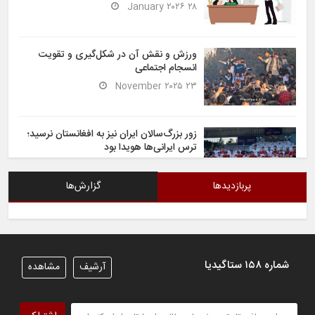
۲۸ January ۲۰۲۶
ورزش و نقش آن در شکل‌گیری و تقویت
انسجام اجتماعی
۲۳ November ۲۰۲۵
زور بزرگ‌سالان ایران نیز به افغانستان نرسید؛
ترس ایرانی‌ها هویدا بود
۶ November ۲۰۲۵
پربازدیدها
گزارش‌ها
شیران خراسان تساوی ارزشمندی را در برابر
ایران کسب کردند
۶ November ۲۰۲۵
شماره ۱۵۸ ستاگیدیا
آرشیف
مشاهده
تیم ملی فوتسال افغانستان گام اول را با
پیروزی قاطع در برابر تاجیکستان محکم