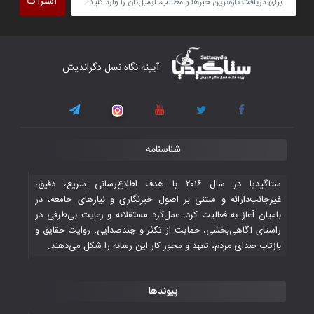
اشتراک
برداشت
۴ November ۲۰۲۵
کار دشوار تیم ملی فوتسال افغانستان در
آیینه نگاه نسل دگراندیش
گروه مرگ بازی‌های همبستگی کشورهای
اسلامی
۳ November ۲۰۲۵
قهرمانی شیران خراسان با طعم شیرین تحقیر
شناسنامه
تاریخی ایران
۳۰ October ۲۰۲۵
ستاگیدیا در سال ۲۰۱۶ با هدف اطلاع‌رسانی سریع، دقیق،
غیرجانب‌دارانه و مبتنی بر اصول خبرنگاری و نیازهای جامعه، در
بامیان آغاز به فعالیت کرد. عمل‌کرد مستقلانه و رعایت بی‌طرفی در
جوانان فوتسالیست کشور با گلباران تایلند به
راستای آگاهی‌بخشی، حمایت از تکثر و چندصدایی، روایت حقایق و
فینال رفتند
بازتاب صدای مردم، تعهد و محور کار این رسانه را شکل می‌دهند.
۲۸ October ۲۰۲۵
پیوندها
با شکست چین، فوتسال‌بازان جوان
افغانستان به نیمه نهایی رسیدند