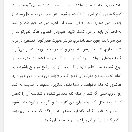
به‌هرنحوی که دلم بخواهد شما را مجازات کنم، بی‌آ‌ن‌که جرات
کوچک‌ترین اعتراضی را داشته باشید. هر عمل خوب و دل‌پسند از
جانب من درباره شما لطفی است از ناحیه من در حق شما و شما
به‌خاطر آن باید از من تشکر کنید. هیچ‌کار خطایی هرگز نمی‌تواند از
من سر بزند، چون خطاناپذیرم، در هر صورت هیچ‌گونه تکلیفی در برابر
شما ندارم. شما نه پسر، نه برادر و نه دوست من به شمار می‌آیید؛
فقط برده‌ای خواهید بود که ارزش خاک پای مرا هم ندارید. جسم و
روح شما به من تعلق دارد و اگر احیانا از این وضع در رنج باشید باید
تمام احساسات و تاثرات‌تان تابع اقتدار فایقه من باشد. من حق دارم
هرکاری که دلم بخواهد با شما بکنم، بدترین ستم‌ها را نسبت به شما
روا دارم، حتی اگر شما را مثله کنم باید بی‌شکوه و شکایت آن را تحمل
کنید. باید مثل یک برده برای من کار کنید و اگر بسیار ثروت‌مند بشوم
و شما را در فقر و فاقه نگه‌دارم، شما را به زیر لگد بگیرم، باید بی‌زمزمه
و کوچک‌ترین اعتراضی پاهای مرا بوسه باران کنید.