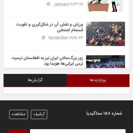
۲۸ January ۲۰۲۶
ورزش و نقش آن در شکل‌گیری و تقویت
انسجام اجتماعی
۲۳ November ۲۰۲۵
زور بزرگ‌سالان ایران نیز به افغانستان نرسید؛
ترس ایرانی‌ها هویدا بود
۶ November ۲۰۲۵
پربازدیدها
گزارش‌ها
شیران خراسان تساوی ارزشمندی را در برابر
ایران کسب کردند
۶ November ۲۰۲۵
شماره ۱۵۸ ستاگیدیا
آرشیف
مشاهده
تیم ملی فوتسال افغانستان گام اول را با
پیروزی قاطع در برابر تاجیکستان محکم