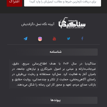
اشتراک
برداشت
۴ November ۲۰۲۵
کار دشوار تیم ملی فوتسال افغانستان در
آیینه نگاه نسل دگراندیش
گروه مرگ بازی‌های همبستگی کشورهای
اسلامی
۳ November ۲۰۲۵
قهرمانی شیران خراسان با طعم شیرین تحقیر
شناسنامه
تاریخی ایران
۳۰ October ۲۰۲۵
ستاگیدیا در سال ۲۰۱۶ با هدف اطلاع‌رسانی سریع، دقیق،
غیرجانب‌دارانه و مبتنی بر اصول خبرنگاری و نیازهای جامعه، در
بامیان آغاز به فعالیت کرد. عمل‌کرد مستقلانه و رعایت بی‌طرفی در
جوانان فوتسالیست کشور با گلباران تایلند به
راستای آگاهی‌بخشی، حمایت از تکثر و چندصدایی، روایت حقایق و
فینال رفتند
بازتاب صدای مردم، تعهد و محور کار این رسانه را شکل می‌دهند.
۲۸ October ۲۰۲۵
پیوندها
با شکست چین، فوتسال‌بازان جوان
افغانستان به نیمه نهایی رسیدند