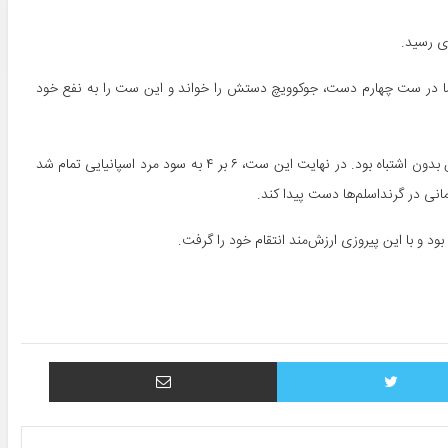
 بر ۱ جوکوویچ را مغلوب کرد، اما در ست چهارم دست، جوکوویچ دستش را خواند و این ست را به نفع خود
ست‌ پنجم که ست سرنوشت ساز بود ابتدا جوکوویچ پیش افتاد، اما آلکاراس بدون اشتباه بود. در نهایت این ست، ۶ بر ۴ به سود مرد اسپانیایی تمام شد
انی در گرنداسلم‌ها دست پیدا کند.
د و با این پیروزی ارزش‌مند انتقام خود را گرفت‌.
توییتر
اشتراک با ایمیل