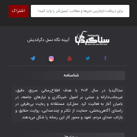
تیم ملی فوتسال افغانستان گام اول را با
پیروزی قاطع در برابر تاجیکستان محکم
اشتراک
برداشت
۴ November ۲۰۲۵
کار دشوار تیم ملی فوتسال افغانستان در
آیینه نگاه نسل دگراندیش
گروه مرگ بازی‌های همبستگی کشورهای
اسلامی
۳ November ۲۰۲۵
قهرمانی شیران خراسان با طعم شیرین تحقیر
شناسنامه
تاریخی ایران
۳۰ October ۲۰۲۵
ستاگیدیا در سال ۲۰۱۶ با هدف اطلاع‌رسانی سریع، دقیق،
غیرجانب‌دارانه و مبتنی بر اصول خبرنگاری و نیازهای جامعه، در
بامیان آغاز به فعالیت کرد. عمل‌کرد مستقلانه و رعایت بی‌طرفی در
جوانان فوتسالیست کشور با گلباران تایلند به
راستای آگاهی‌بخشی، حمایت از تکثر و چندصدایی، روایت حقایق و
فینال رفتند
بازتاب صدای مردم، تعهد و محور کار این رسانه را شکل می‌دهند.
۲۸ October ۲۰۲۵