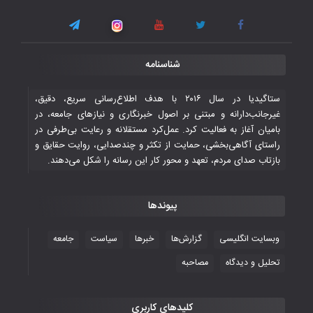
اسلامی
۳ November ۲۰۲۵
قهرمانی شیران خراسان با طعم شیرین تحقیر
شناسنامه
تاریخی ایران
۳۰ October ۲۰۲۵
ستاگیدیا در سال ۲۰۱۶ با هدف اطلاع‌رسانی سریع، دقیق،
غیرجانب‌دارانه و مبتنی بر اصول خبرنگاری و نیازهای جامعه، در
بامیان آغاز به فعالیت کرد. عمل‌کرد مستقلانه و رعایت بی‌طرفی در
جوانان فوتسالیست کشور با گلباران تایلند به
راستای آگاهی‌بخشی، حمایت از تکثر و چندصدایی، روایت حقایق و
فینال رفتند
بازتاب صدای مردم، تعهد و محور کار این رسانه را شکل می‌دهند.
۲۸ October ۲۰۲۵
پیوندها
با شکست چین، فوتسال‌بازان جوان
افغانستان به نیمه نهایی رسیدند
وبسایت انگلیسی
گزارش‌ها
خبرها
سیاست
جامعه
۲۶ October ۲۰۲۵
تحلیل و دیدگاه
مصاحبه
کلیدهای کاربری