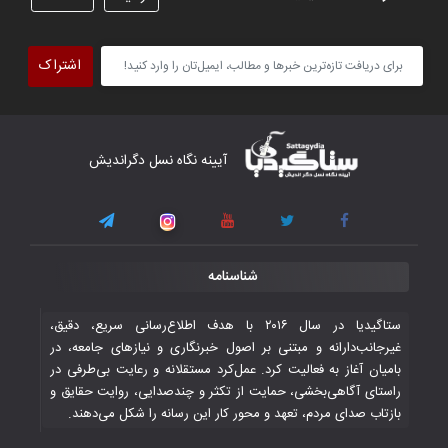
تیم ملی فوتسال افغانستان گام اول را با
پیروزی قاطع در برابر تاجیکستان محکم
اشتراک
برداشت
۴ November ۲۰۲۵
کار دشوار تیم ملی فوتسال افغانستان در
آیینه نگاه نسل دگراندیش
گروه مرگ بازی‌های همبستگی کشورهای
اسلامی
۳ November ۲۰۲۵
قهرمانی شیران خراسان با طعم شیرین تحقیر
شناسنامه
تاریخی ایران
۳۰ October ۲۰۲۵
ستاگیدیا در سال ۲۰۱۶ با هدف اطلاع‌رسانی سریع، دقیق،
غیرجانب‌دارانه و مبتنی بر اصول خبرنگاری و نیازهای جامعه، در
بامیان آغاز به فعالیت کرد. عمل‌کرد مستقلانه و رعایت بی‌طرفی در
جوانان فوتسالیست کشور با گلباران تایلند به
راستای آگاهی‌بخشی، حمایت از تکثر و چندصدایی، روایت حقایق و
فینال رفتند
بازتاب صدای مردم، تعهد و محور کار این رسانه را شکل می‌دهند.
۲۸ October ۲۰۲۵