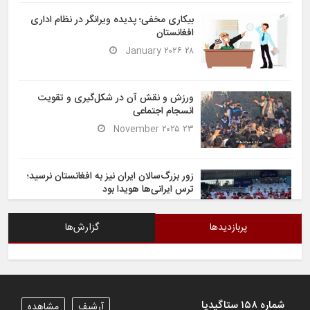
بیکاری مخفی؛ پدیده ویرانگر در نظام اداری
افغانستان
۲۸ January ۲۰۲۶
ورزش و نقش آن در شکل‌گیری و تقویت
انسجام اجتماعی
۲۳ November ۲۰۲۵
زور بزرگ‌سالان ایران نیز به افغانستان نرسید؛
ترس ایرانی‌ها هویدا بود
۶ November ۲۰۲۵
پربازدیدها
گزارش‌ها
شیران خراسان تساوی ارزشمندی را در برابر
ایران کسب کردند
۶ November ۲۰۲۵
شماره ۱۵۸ ستاگیدیا
آرشیف
مشاهده