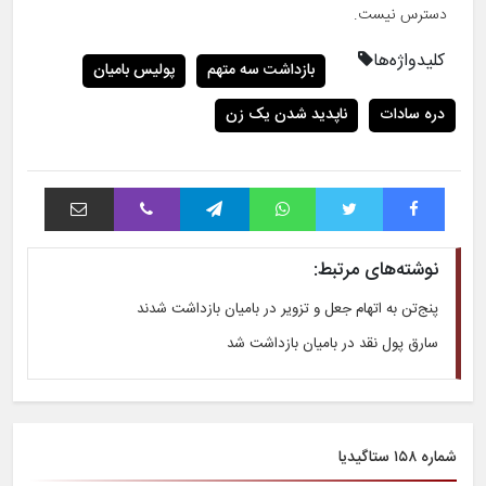
دسترس نیست.
کلیدواژه‌ها
بازداشت سه متهم
پولیس بامیان
دره سادات
ناپدید شدن یک زن
فیس بوک
توییتر
واتس آپ
تلگرام
وایبر
اشتراک با ایمیل
نوشته‌های مرتبط:
پنج‌تن به اتهام جعل و تزویر در بامیان بازداشت شدند
سارق پول نقد در بامیان بازداشت شد
شماره ۱۵۸ ستاگیدیا